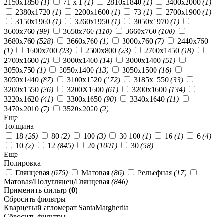
2150x1850
(1)
71 x 1
(1)
2810x1840
(1)
3400x2000
(1)
2380x1720
(1)
2200x1600
(1)
73
(1)
2700x1900
(1)
3150x1960
(1)
3260x1950
(1)
3050x1970
(1)
3600х760
(99)
3658х760
(110)
3660х760
(100)
3680х760
(528)
3660x760
(1)
3000x760
(7)
2440x760
(1)
1600х700
(23)
2500х800
(23)
2700x1450
(18)
2700х1600
(2)
3000х1400
(14)
3000x1400
(51)
3050х750
(1)
3050х1400
(13)
3050х1500
(16)
3050х1440
(87)
3100х1520
(172)
3185х1550
(33)
3200х1550
(36)
3200X1600
(61)
3200х1600
(134)
3220х1620
(41)
3300х1650
(90)
3340х1640
(11)
3470х2010
(7)
3520х2020
(2)
Еще
Толщина
18
(26)
80
(2)
100
(3)
30 100
(1)
16
(1)
6
(4)
10
(2)
12
(845)
20
(1001)
30
(58)
Еще
Полировка
Глянцевая
(676)
Матовая
(86)
Рельефная
(17)
Матовая/Полуглянец/Глянцевая
(846)
Применить фильтр
(0)
Сбросить фильтры
Кварцевый агломерат SantaMargherita
Сбросить фильтры