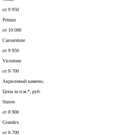
от 9 950
Primax
от 10 000
Caesarstone
от 9 950
Vicostone
от 9 700
Акриловый камень:
Цена за п.м.*, руб.
Staron
от 8 900
Grandex
от 8 700