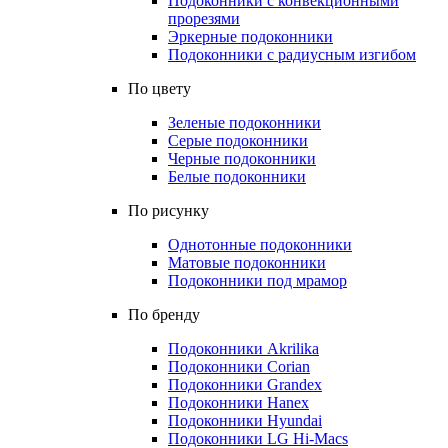
Подоконники с конвекционными
прорезями
Эркерные подоконники
Подоконники с радиусным изгибом
По цвету
Зеленые подоконники
Серые подоконники
Черные подоконники
Белые подоконники
По рисунку
Однотонные подоконники
Матовые подоконники
Подоконники под мрамор
По бренду
Подоконники Akrilika
Подоконники Corian
Подоконники Grandex
Подоконники Hanex
Подоконники Hyundai
Подоконники LG Hi-Macs