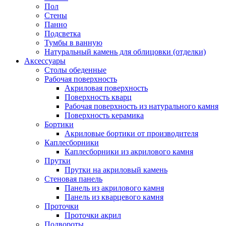
Пол
Стены
Панно
Подсветка
Тумбы в ванную
Натуральный камень для облицовки (отделки)
Аксессуары
Столы обеденные
Рабочая поверхность
Акриловая поверхность
Поверхность кварц
Рабочая поверхность из натурального камня
Поверхность керамика
Бортики
Акриловые бортики от производителя
Каплесборники
Каплесборники из акрилового камня
Прутки
Прутки на акриловый камень
Стеновая панель
Панель из акрилового камня
Панель из кварцевого камня
Проточки
Проточки акрил
Подвороты