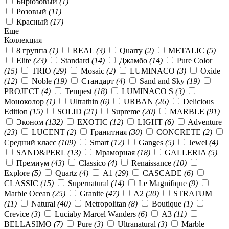
Бирюзовый
(1)
Розовый
(11)
Красный
(17)
Еще
Коллекция
8 группа
(1)
REAL
(3)
Quarry
(2)
METALIC
(5)
Elite
(23)
Standard
(14)
Джамбо
(14)
Pure Color
(15)
TRIO
(29)
Mosaic
(2)
LUMINACO
(3)
Oxide
(12)
Noble
(19)
Стандарт
(4)
Sand and Sky
(19)
PROJECT
(4)
Tempest
(18)
LUMINACO S
(3)
Моноколор
(1)
Ultrathin
(6)
URBAN
(26)
Delicious
Edition
(15)
SOLID
(21)
Supreme
(20)
MARBLE
(91)
Эконом
(132)
EXOTIC
(12)
LIGHT
(6)
Adventure
(23)
LUCENT
(2)
Гранитная
(30)
CONCRETE
(2)
Средний класс
(109)
Smart
(12)
Ganges
(5)
Jewel
(4)
SAND&PERL
(13)
Мраморная
(18)
GALLERIA
(5)
Премиум
(43)
Classico
(4)
Renaissance
(10)
Explore
(5)
Quartz
(4)
А1
(29)
CASCADE
(6)
CLASSIC
(15)
Supernatural
(14)
Le Magnifique
(9)
Marble Ocean
(25)
Granite
(47)
А2
(20)
STRATUM
(11)
Natural
(40)
Metropolitan
(8)
Boutique
(1)
Crevice
(3)
Luciaby Marcel Wanders
(6)
А3
(11)
BELLASIMO
(7)
Pure
(3)
Ultranatural
(3)
Marble