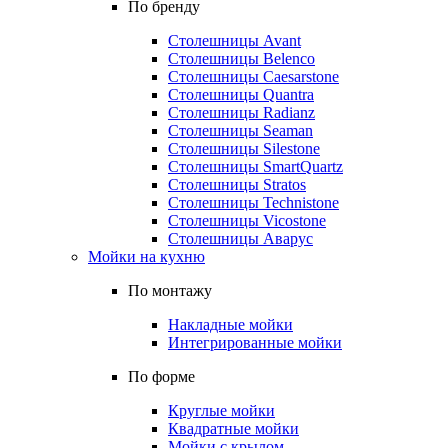
По бренду
Столешницы Avant
Столешницы Belenco
Столешницы Caesarstone
Столешницы Quantra
Столешницы Radianz
Столешницы Seaman
Столешницы Silestone
Столешницы SmartQuartz
Столешницы Stratos
Столешницы Technistone
Столешницы Vicostone
Столешницы Аварус
Мойки на кухню
По монтажу
Накладные мойки
Интегрированные мойки
По форме
Круглые мойки
Квадратные мойки
Мойки с крылом