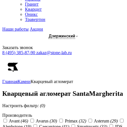
Гранит
Кварцит
Оникс
Травертин
Наши работы
Акции
Дзержинский
Заказать звонок
8 (495) 385-87-90
zakaz@stone-lab.ru
Главная
Камни
Кварцевый агломерат
Кварцевый агломерат SantaMargherita
Настроить фильтр
: (0)
Производитель
Avant
(46)
Avarus
(30)
Primax
(32)
Asterum
(29)
Alephstone
(19)
Caesarstone
(41)
Smartquartz
(33)
IDS