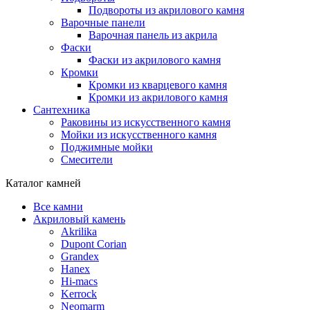
Подвороты из акрилового камня
Варочные панели
Варочная панель из акрила
Фаски
Фаски из акрилового камня
Кромки
Кромки из кварцевого камня
Кромки из акрилового камня
Сантехника
Раковины из искусственного камня
Мойки из искусственного камня
Поджимные мойки
Смесители
Каталог камней
Все камни
Акриловый камень
Akrilika
Dupont Corian
Grandex
Hanex
Hi-macs
Kerrock
Neomarm