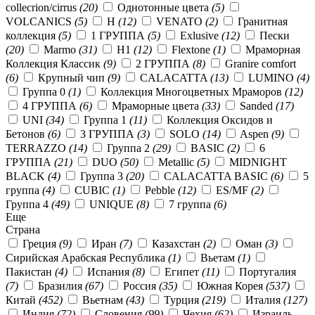
collecrion/cirrus
(20)
Однотонные цвета
(5)
VOLCANICS
(5)
Н
(12)
VENATO
(2)
Гранитная
коллекция
(5)
1 ГРУППА
(5)
Exlusive
(12)
Пески
(20)
Marmo
(31)
Н1
(12)
Flextone
(1)
Мраморная
Коллекция Классик
(9)
2 ГРУППА
(8)
Granire comfort
(6)
Крупный чип
(9)
CALACATTA
(13)
LUMINO
(4)
Группа 0
(1)
Коллекция Многоцветных Мраморов
(12)
4 ГРУППА
(6)
Мраморные цвета
(33)
Sanded
(17)
UNI
(34)
Группа 1
(11)
Коллекция Оксидов и
Бетонов
(6)
3 ГРУППА
(3)
SOLO
(14)
Aspen
(9)
TERRAZZO
(14)
Группа 2
(29)
BASIC
(2)
6
ГРУППА
(21)
DUO
(50)
Metallic
(5)
MIDNIGHT
BLACK
(4)
Группа 3
(20)
CALACATTA BASIC
(6)
5
группа
(4)
CUBIC
(1)
Pebble
(12)
ES/MF
(2)
Группа 4
(49)
UNIQUE
(8)
7 группа
(6)
Еще
Страна
Греция
(9)
Иран
(7)
Казахстан
(2)
Оман
(3)
Сирийская Арабская Республика
(1)
Вьетам
(1)
Пакистан
(4)
Испания
(8)
Египет
(11)
Португалия
(7)
Бразилия
(67)
Россия
(35)
Южная Корея
(537)
Китай
(452)
Вьетнам
(43)
Турция
(219)
Италия
(127)
Индия
(72)
Словения
(99)
Чехия
(62)
Израиль