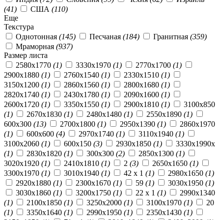
(41)
США
(110)
Еще
Текстура
Однотонная
(145)
Песчаная
(184)
Гранитная
(359)
Мраморная
(937)
Размер листа
2580x1770
(1)
3330x1970
(1)
2770x1700
(1)
2900x1880
(1)
2760x1540
(1)
2330x1510
(1)
3150x1200
(1)
2860x1560
(1)
2800x1680
(1)
2820x1740
(1)
2430x1780
(1)
2090x1600
(1)
2600x1720
(1)
3350x1550
(1)
2900x1810
(1)
3100x850
(1)
2670x1830
(1)
2480x1480
(1)
2550x1890
(1)
600х300
(13)
2700x1800
(1)
2950x1390
(1)
2860x1970
(1)
600х600
(4)
2970x1740
(1)
3110x1940
(1)
3100x2060
(1)
600х150
(3)
2930x1850
(1)
3330x1990x
(1)
2830x1820
(1)
300х300
(2)
2850x1300
(1)
3020x1920
(1)
2410x1810
(1)
2
(3)
2650x1650
(1)
3300x1970
(1)
3010x1940
(1)
42 x 1
(1)
2980x1650
(1)
2920x1880
(1)
2300x1670
(1)
59
(1)
3030x1950
(1)
3030x1860
(1)
3200x1750
(1)
22 x 1
(1)
2990х1340
(1)
2100x1850
(1)
3250x2000
(1)
3100x1970
(1)
20
(1)
3350x1640
(1)
2990x1950
(1)
2350x1430
(1)