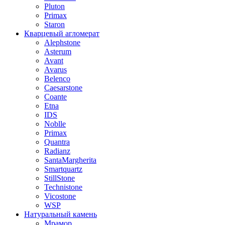
Pluton
Primax
Staron
Кварцевый агломерат
Alephstone
Asterum
Avant
Avarus
Belenco
Caesarstone
Coante
Etna
IDS
Noblle
Primax
Quantra
Radianz
SantaMargherita
Smartquartz
StillStone
Technistone
Vicostone
WSP
Натуральный камень
Мрамор