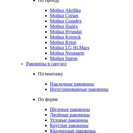
По бренду
Мойки Akrilika
Мойки Corian
Мойки Grandex
Мойки Hanex
Мойки Hyundai
Мойки Kerrock
Мойки Krion
Мойки LG Hi-Macs
Мойки Neomarm
Мойки Staron
Раковины в санузел
По монтажу
Накладные раковины
Интегрированные раковины
По форме
Щелевые раковины
Двойные раковины
Угловые раковины
Круглые раковины
Квадратные раковины