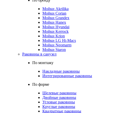
По бренду
Мойки Akrilika
Мойки Corian
Мойки Grandex
Мойки Hanex
Мойки Hyundai
Мойки Kerrock
Мойки Krion
Мойки LG Hi-Macs
Мойки Neomarm
Мойки Staron
Раковины в санузел
По монтажу
Накладные раковины
Интегрированные раковины
По форме
Щелевые раковины
Двойные раковины
Угловые раковины
Круглые раковины
Квадратные раковины