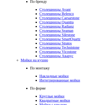
По бренду
Столешницы Avant
Столешницы Belenco
Столешницы Caesarstone
Столешницы Quantra
Столешницы Radianz
Столешницы Seaman
Столешницы Silestone
Столешницы SmartQuartz
Столешницы Stratos
Столешницы Technistone
Столешницы Vicostone
Столешницы Аварус
Мойки на кухню
По монтажу
Накладные мойки
Интегрированные мойки
По форме
Круглые мойки
Квадратные мойки
Мойки с крылом