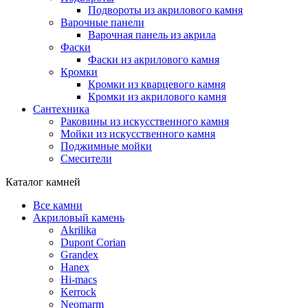
Подвороты из акрилового камня
Варочные панели
Варочная панель из акрила
Фаски
Фаски из акрилового камня
Кромки
Кромки из кварцевого камня
Кромки из акрилового камня
Сантехника
Раковины из искусственного камня
Мойки из искусственного камня
Поджимные мойки
Смесители
Каталог камней
Все камни
Акриловый камень
Akrilika
Dupont Corian
Grandex
Hanex
Hi-macs
Kerrock
Neomarm