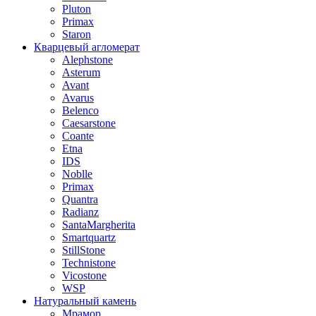
Pluton
Primax
Staron
Кварцевый агломерат
Alephstone
Asterum
Avant
Avarus
Belenco
Caesarstone
Coante
Etna
IDS
Noblle
Primax
Quantra
Radianz
SantaMargherita
Smartquartz
StillStone
Technistone
Vicostone
WSP
Натуральный камень
Мрамор