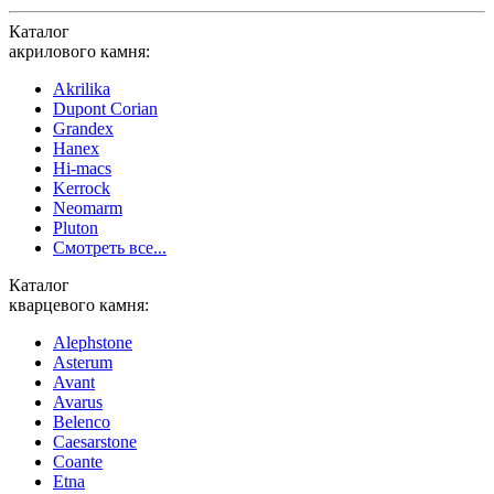
Каталог
акрилового камня:
Akrilika
Dupont Corian
Grandex
Hanex
Hi-macs
Kerrock
Neomarm
Pluton
Смотреть все...
Каталог
кварцевого камня:
Alephstone
Asterum
Avant
Avarus
Belenco
Caesarstone
Coante
Etna