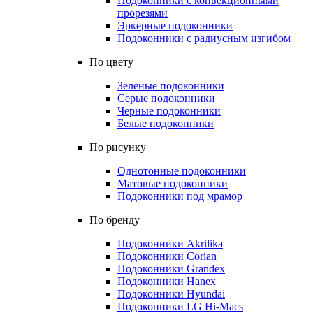
Подоконники с конвекционными
прорезями
Эркерные подоконники
Подоконники с радиусным изгибом
По цвету
Зеленые подоконники
Серые подоконники
Черные подоконники
Белые подоконники
По рисунку
Однотонные подоконники
Матовые подоконники
Подоконники под мрамор
По бренду
Подоконники Akrilika
Подоконники Corian
Подоконники Grandex
Подоконники Hanex
Подоконники Hyundai
Подоконники LG Hi-Macs