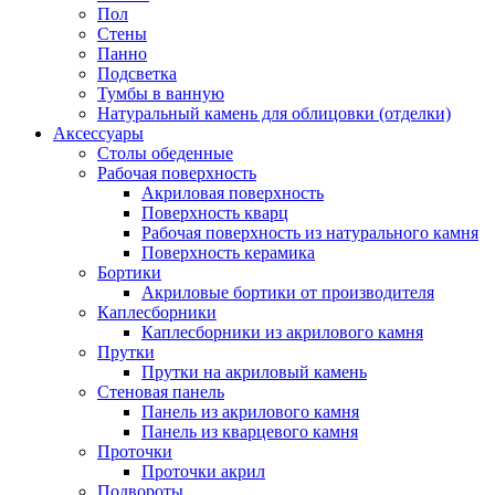
Пол
Стены
Панно
Подсветка
Тумбы в ванную
Натуральный камень для облицовки (отделки)
Аксессуары
Столы обеденные
Рабочая поверхность
Акриловая поверхность
Поверхность кварц
Рабочая поверхность из натурального камня
Поверхность керамика
Бортики
Акриловые бортики от производителя
Каплесборники
Каплесборники из акрилового камня
Прутки
Прутки на акриловый камень
Стеновая панель
Панель из акрилового камня
Панель из кварцевого камня
Проточки
Проточки акрил
Подвороты