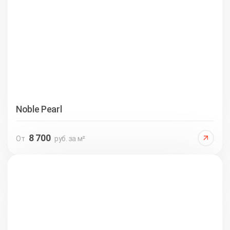
Noble Pearl
8 700
От
руб. за м²