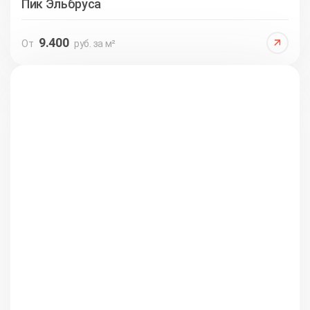
Пик Эльбруса
9.400
От
руб. за м²