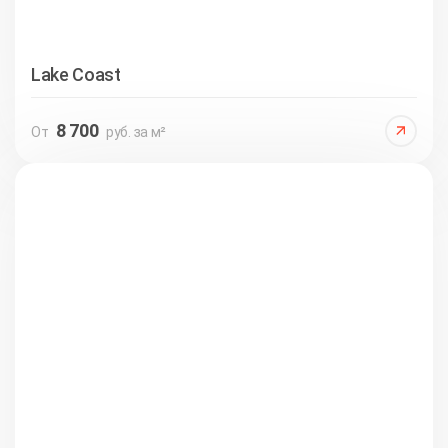
Lake Coast
8 700
От
руб. за м²