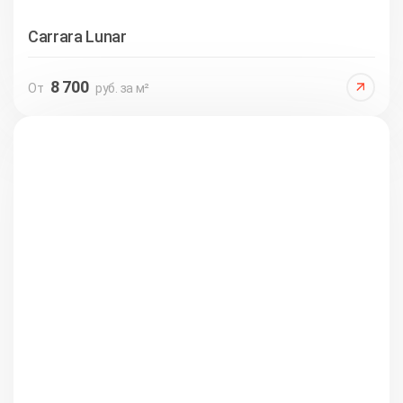
Carrara Lunar
8 700
От
руб. за м²