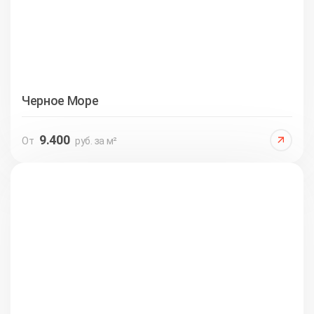
Черное Море
9.400
От
руб. за м²