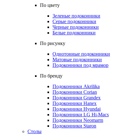
По цвету
Зеленые подоконники
Серые подоконники
Черные подоконники
Белые подоконники
По рисунку
Однотонные подоконники
Матовые подоконники
Подоконники под мрамор
По бренду
Подоконники Akrilika
Подоконники Corian
Подоконники Grandex
Подоконники Hanex
Подоконники Hyundai
Подоконники LG Hi-Macs
Подоконники Neomarm
Подоконники Staron
Столы