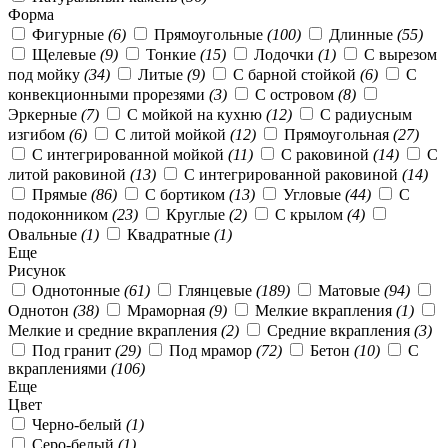
Форма
Фигурные
(6)
Прямоугольные
(100)
Длинные
(55)
Щелевые
(9)
Тонкие
(15)
Лодочки
(1)
С вырезом
под мойку
(34)
Литые
(9)
С барной стойкой
(6)
С
конвекционными прорезями
(3)
С островом
(8)
Эркерные
(7)
С мойкой на кухню
(12)
С радиусным
изгибом
(6)
С литой мойкой
(12)
Прямоугольная
(27)
С интегрированной мойкой
(11)
С раковиной
(14)
С
литой раковиной
(13)
С интегрированной раковиной
(14)
Прямые
(86)
С бортиком
(13)
Угловые
(44)
С
подоконником
(23)
Круглые
(2)
С крылом
(4)
Овальные
(1)
Квадратные
(1)
Еще
Рисунок
Однотонные
(61)
Глянцевые
(189)
Матовые
(94)
Однотон
(38)
Мраморная
(9)
Мелкие вкрапления
(1)
Мелкие и средние вкрапления
(2)
Cредние вкрапления
(3)
Под гранит
(29)
Под мрамор
(72)
Бетон
(10)
С
вкраплениями
(106)
Еще
Цвет
Черно-белый
(1)
Серо-белый
(1)