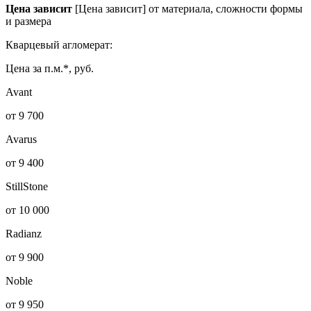
Цена зависит
[Цена зависит] от материала, сложности формы
и размера
Кварцевый агломерат:
Цена за п.м.*, руб.
Avant
от 9 700
Avarus
от 9 400
StillStone
от 10 000
Radianz
от 9 900
Noble
от 9 950