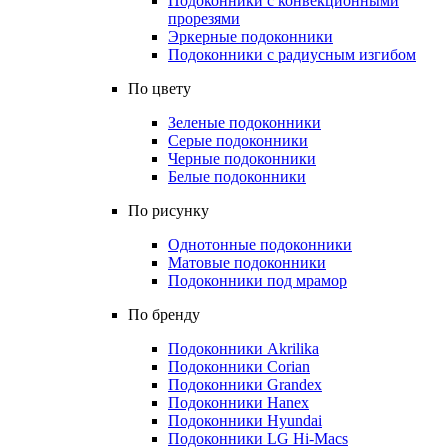
Подоконники с конвекционными
прорезями
Эркерные подоконники
Подоконники с радиусным изгибом
По цвету
Зеленые подоконники
Серые подоконники
Черные подоконники
Белые подоконники
По рисунку
Однотонные подоконники
Матовые подоконники
Подоконники под мрамор
По бренду
Подоконники Akrilika
Подоконники Corian
Подоконники Grandex
Подоконники Hanex
Подоконники Hyundai
Подоконники LG Hi-Macs