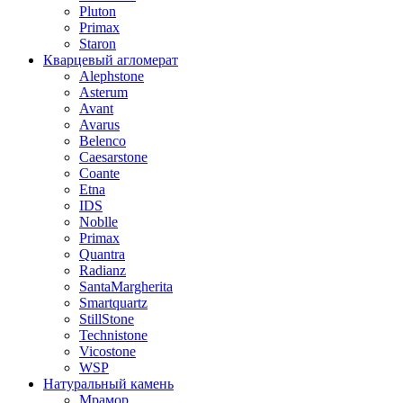
Pluton
Primax
Staron
Кварцевый агломерат
Alephstone
Asterum
Avant
Avarus
Belenco
Caesarstone
Coante
Etna
IDS
Noblle
Primax
Quantra
Radianz
SantaMargherita
Smartquartz
StillStone
Technistone
Vicostone
WSP
Натуральный камень
Мрамор