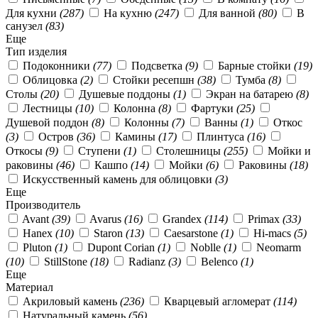
Для кухни
(287)
На кухню
(247)
Для ванной
(80)
В
санузел
(83)
Еще
Тип изделия
Подоконники
(77)
Подсветка
(9)
Барные стойки
(19)
Облицовка
(2)
Стойки ресепшн
(38)
Тумба
(8)
Столы
(20)
Душевые поддоны
(1)
Экран на батарею
(8)
Лестницы
(10)
Колонна
(8)
Фартуки
(25)
Душевой поддон
(8)
Колонны
(7)
Ванны
(1)
Откос
(3)
Остров
(36)
Камины
(17)
Плинтуса
(16)
Откосы
(9)
Ступени
(1)
Столешницы
(255)
Мойки и
раковины
(46)
Кашпо
(14)
Мойки
(6)
Раковины
(18)
Искусственный камень для облицовки
(3)
Еще
Производитель
Avant
(39)
Avarus
(16)
Grandex
(114)
Primax
(33)
Hanex
(10)
Staron
(13)
Caesarstone
(1)
Hi-macs
(5)
Pluton
(1)
Dupont Corian
(1)
Noblle
(1)
Neomarm
(10)
StillStone
(18)
Radianz
(3)
Belenco
(1)
Еще
Материал
Акриловый камень
(236)
Кварцевый агломерат
(114)
Натуральный камень
(56)