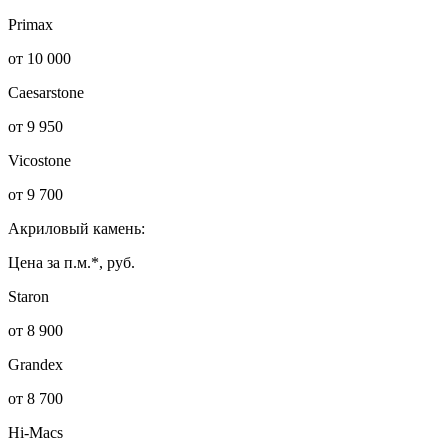
Primax
от 10 000
Caesarstone
от 9 950
Vicostone
от 9 700
Акриловый камень:
Цена за п.м.*, руб.
Staron
от 8 900
Grandex
от 8 700
Hi-Macs