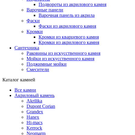
Подвороты из акрилового камня
Варочные панели
Варочная панель из акрила
Фаски
Фаски из акрилового камня
Кромки
Кромки из кварцевого камня
Кромки из акрилового камня
Сантехника
Раковины из искусственного камня
Мойки из искусственного камня
Поджимные мойки
Смесители
Каталог камней
Все камни
Акриловый камень
Akrilika
Dupont Corian
Grandex
Hanex
Hi-macs
Kerrock
Neomarm