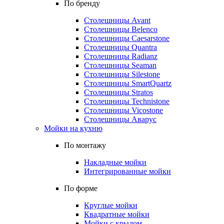
По бренду
Столешницы Avant
Столешницы Belenco
Столешницы Caesarstone
Столешницы Quantra
Столешницы Radianz
Столешницы Seaman
Столешницы Silestone
Столешницы SmartQuartz
Столешницы Stratos
Столешницы Technistone
Столешницы Vicostone
Столешницы Аварус
Мойки на кухню
По монтажу
Накладные мойки
Интегрированные мойки
По форме
Круглые мойки
Квадратные мойки
Мойки с крылом