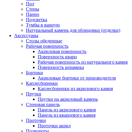
Пол
Стены
Панно
Подсветка
Тумбы в ванную
Натуральный камень для облицовки (отделки)
Аксессуары
Столы обеденные
Рабочая поверхность
Акриловая поверхность
Поверхность кварц
Рабочая поверхность из натурального камня
Поверхность керамика
Бортики
Акриловые бортики от производителя
Каплесборники
Каплесборники из акрилового камня
Прутки
Прутки на акриловый камень
Стеновая панель
Панель из акрилового камня
Панель из кварцевого камня
Проточки
Проточки акрил
Подвороты