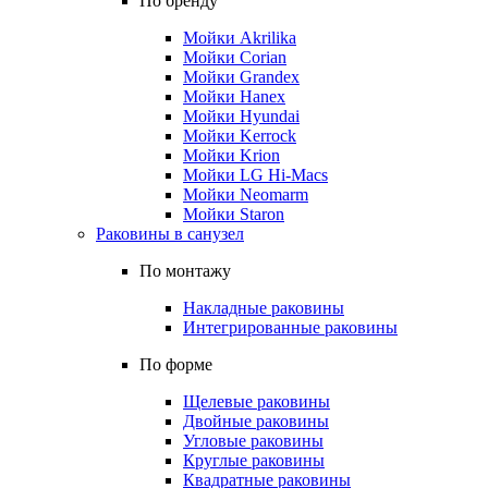
По бренду
Мойки Akrilika
Мойки Corian
Мойки Grandex
Мойки Hanex
Мойки Hyundai
Мойки Kerrock
Мойки Krion
Мойки LG Hi-Macs
Мойки Neomarm
Мойки Staron
Раковины в санузел
По монтажу
Накладные раковины
Интегрированные раковины
По форме
Щелевые раковины
Двойные раковины
Угловые раковины
Круглые раковины
Квадратные раковины