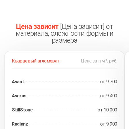
Цена зависит
[Цена зависит] от
материала, сложности формы и
размера
Кварцевый агломерат:
Цена за п.м.*, руб.
Avant
от 9 700
Avarus
от 9 400
StillStone
от 10 000
Radianz
от 9 900