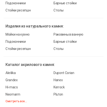
Подоконники
Барные стойки
Стойки ресепшн
Столы
Изделия из
натурального камня:
Мойки на кухню
Раковины в ванную
Подоконники
Барные стойки
Стойки ресепшн
Столы
Каталог
акрилового камня:
Akrilika
Dupont Corian
Grandex
Hanex
Hi-macs
Kerrock
Neomarm
Pluton
Смотреть все...