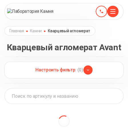
Главная
Камни
Кварцевый агломерат
Кварцевый агломерат Avant
Настроить фильтр
: (0)
Avant
(46)
Avarus
(30)
Primax
(32)
Asterum
(29)
Alephstone
(19)