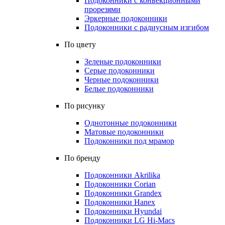
Подоконники с конвекционными
прорезями
Эркерные подоконники
Подоконники с радиусным изгибом
По цвету
Зеленые подоконники
Серые подоконники
Черные подоконники
Белые подоконники
По рисунку
Однотонные подоконники
Матовые подоконники
Подоконники под мрамор
По бренду
Подоконники Akrilika
Подоконники Corian
Подоконники Grandex
Подоконники Hanex
Подоконники Hyundai
Подоконники LG Hi-Macs