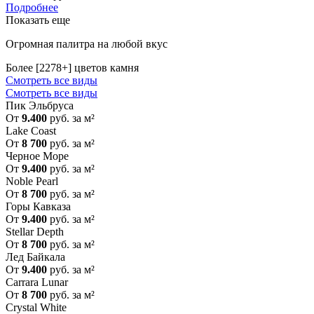
Подробнее
Показать еще
Огромная палитра на любой вкус
Более [2278+] цветов камня
Смотреть все виды
Смотреть все виды
Пик Эльбруса
От
9.400
руб. за м²
Lake Coast
От
8 700
руб. за м²
Черное Море
От
9.400
руб. за м²
Noble Pearl
От
8 700
руб. за м²
Горы Кавказа
От
9.400
руб. за м²
Stellar Depth
От
8 700
руб. за м²
Лед Байкала
От
9.400
руб. за м²
Carrara Lunar
От
8 700
руб. за м²
Crystal White