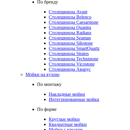
По бренду
Столешницы Avant
Столешницы Belenco
Столешницы Caesarstone
Столешницы Quantra
Столешницы Radianz
Столешницы Seaman
Столешницы Silestone
Столешницы SmartQuartz
Столешницы Stratos
Столешницы Technistone
Столешницы Vicostone
Столешницы Аварус
Мойки на кухню
По монтажу
Накладные мойки
Интегрированные мойки
По форме
Круглые мойки
Квадратные мойки
Мойки с крылом