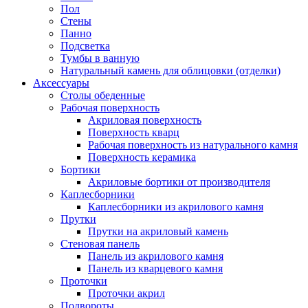
Пол
Стены
Панно
Подсветка
Тумбы в ванную
Натуральный камень для облицовки (отделки)
Аксессуары
Столы обеденные
Рабочая поверхность
Акриловая поверхность
Поверхность кварц
Рабочая поверхность из натурального камня
Поверхность керамика
Бортики
Акриловые бортики от производителя
Каплесборники
Каплесборники из акрилового камня
Прутки
Прутки на акриловый камень
Стеновая панель
Панель из акрилового камня
Панель из кварцевого камня
Проточки
Проточки акрил
Подвороты