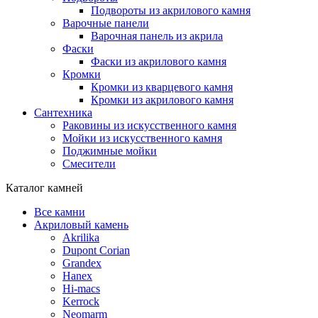
Подвороты из акрилового камня
Варочные панели
Варочная панель из акрила
Фаски
Фаски из акрилового камня
Кромки
Кромки из кварцевого камня
Кромки из акрилового камня
Сантехника
Раковины из искусственного камня
Мойки из искусственного камня
Поджимные мойки
Смесители
Каталог камней
Все камни
Акриловый камень
Akrilika
Dupont Corian
Grandex
Hanex
Hi-macs
Kerrock
Neomarm