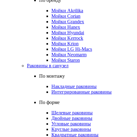
По бренду
Мойки Akrilika
Мойки Corian
Мойки Grandex
Мойки Hanex
Мойки Hyundai
Мойки Kerrock
Мойки Krion
Мойки LG Hi-Macs
Мойки Neomarm
Мойки Staron
Раковины в санузел
По монтажу
Накладные раковины
Интегрированные раковины
По форме
Щелевые раковины
Двойные раковины
Угловые раковины
Круглые раковины
Квадратные раковины