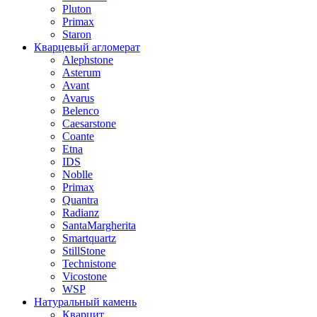
Pluton
Primax
Staron
Кварцевый агломерат
Alephstone
Asterum
Avant
Avarus
Belenco
Caesarstone
Coante
Etna
IDS
Noblle
Primax
Quantra
Radianz
SantaMargherita
Smartquartz
StillStone
Technistone
Vicostone
WSP
Натуральный камень
Кварцит