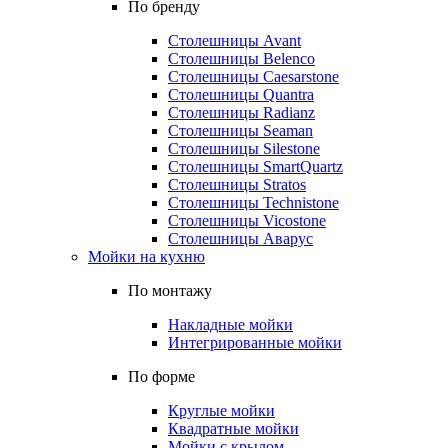
По бренду
Столешницы Avant
Столешницы Belenco
Столешницы Caesarstone
Столешницы Quantra
Столешницы Radianz
Столешницы Seaman
Столешницы Silestone
Столешницы SmartQuartz
Столешницы Stratos
Столешницы Technistone
Столешницы Vicostone
Столешницы Аварус
Мойки на кухню
По монтажу
Накладные мойки
Интегрированные мойки
По форме
Круглые мойки
Квадратные мойки
Мойки с крылом