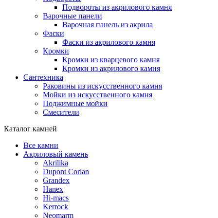
Подвороты из акрилового камня
Варочные панели
Варочная панель из акрила
Фаски
Фаски из акрилового камня
Кромки
Кромки из кварцевого камня
Кромки из акрилового камня
Сантехника
Раковины из искусственного камня
Мойки из искусственного камня
Поджимные мойки
Смесители
Каталог камней
Все камни
Акриловый камень
Akrilika
Dupont Corian
Grandex
Hanex
Hi-macs
Kerrock
Neomarm