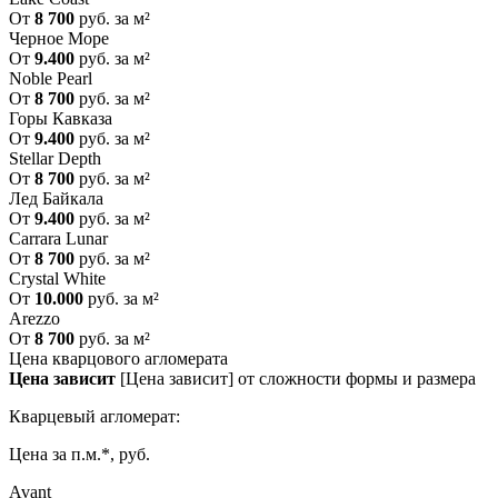
От
8 700
руб. за м²
Черное Море
От
9.400
руб. за м²
Noble Pearl
От
8 700
руб. за м²
Горы Кавказа
От
9.400
руб. за м²
Stellar Depth
От
8 700
руб. за м²
Лед Байкала
От
9.400
руб. за м²
Carrara Lunar
От
8 700
руб. за м²
Crystal White
От
10.000
руб. за м²
Arezzo
От
8 700
руб. за м²
Цена кварцового агломерата
Цена зависит
[Цена зависит] от сложности формы и размера
Кварцевый агломерат:
Цена за п.м.*, руб.
Avant