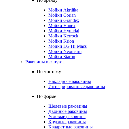
По бренду
Мойки Akrilika
Мойки Corian
Мойки Grandex
Мойки Hanex
Мойки Hyundai
Мойки Kerrock
Мойки Krion
Мойки LG Hi-Macs
Мойки Neomarm
Мойки Staron
Раковины в санузел
По монтажу
Накладные раковины
Интегрированные раковины
По форме
Щелевые раковины
Двойные раковины
Угловые раковины
Круглые раковины
Квадратные раковины