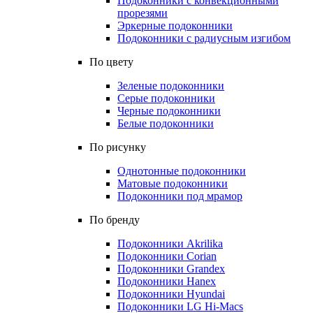
Подоконники с конвекционными
прорезями
Эркерные подоконники
Подоконники с радиусным изгибом
По цвету
Зеленые подоконники
Серые подоконники
Черные подоконники
Белые подоконники
По рисунку
Однотонные подоконники
Матовые подоконники
Подоконники под мрамор
По бренду
Подоконники Akrilika
Подоконники Corian
Подоконники Grandex
Подоконники Hanex
Подоконники Hyundai
Подоконники LG Hi-Macs