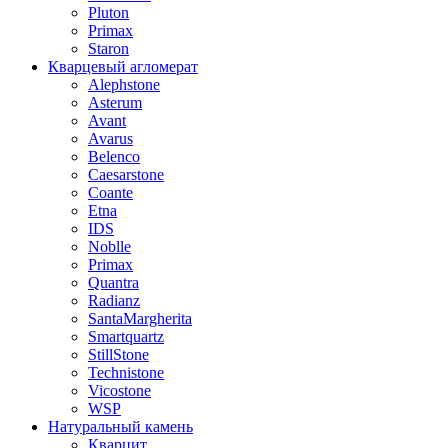
Pluton
Primax
Staron
Кварцевый агломерат
Alephstone
Asterum
Avant
Avarus
Belenco
Caesarstone
Coante
Etna
IDS
Noblle
Primax
Quantra
Radianz
SantaMargherita
Smartquartz
StillStone
Technistone
Vicostone
WSP
Натуральный камень
Кварцит