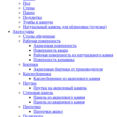
Пол
Стены
Панно
Подсветка
Тумбы в ванную
Натуральный камень для облицовки (отделки)
Аксессуары
Столы обеденные
Рабочая поверхность
Акриловая поверхность
Поверхность кварц
Рабочая поверхность из натурального камня
Поверхность керамика
Бортики
Акриловые бортики от производителя
Каплесборники
Каплесборники из акрилового камня
Прутки
Прутки на акриловый камень
Стеновая панель
Панель из акрилового камня
Панель из кварцевого камня
Проточки
Проточки акрил
Подвороты