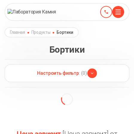
Главная
Продукты
Бортики
Бортики
Настроить фильтр
: (0)
Akrilika
(1)
Фаски из акрилового камня
(4)