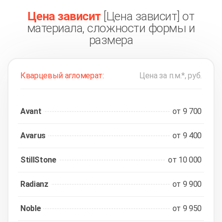
Каплесборники из акрилового камня
(1)
Подвороты из акрилового камня
(1)
Цена зависит
[Цена зависит] от
материала, сложности формы и
размера
Кварцевый агломерат:
Цена за п.м.*, руб.
Avant
от 9 700
Avarus
от 9 400
StillStone
от 10 000
Radianz
от 9 900
Noble
от 9 950