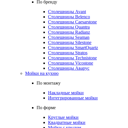
По бренду
Столешницы Avant
Столешницы Belenco
Столешницы Caesarstone
Столешницы Quantra
Столешницы Radianz
Столешницы Seaman
Столешницы Silestone
Столешницы SmartQuartz
Столешницы Stratos
Столешницы Technistone
Столешницы Vicostone
Столешницы Аварус
Мойки на кухню
По монтажу
Накладные мойки
Интегрированные мойки
По форме
Круглые мойки
Квадратные мойки
Мойки с крылом