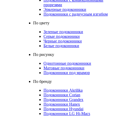
Подоконники с конвекционными
прорезями
Эркерные подоконники
Подоконники с радиусным изгибом
По цвету
Зеленые подоконники
Серые подоконники
Черные подоконники
Белые подоконники
По рисунку
Однотонные подоконники
Матовые подоконники
Подоконники под мрамор
По бренду
Подоконники Akrilika
Подоконники Corian
Подоконники Grandex
Подоконники Hanex
Подоконники Hyundai
Подоконники LG Hi-Macs