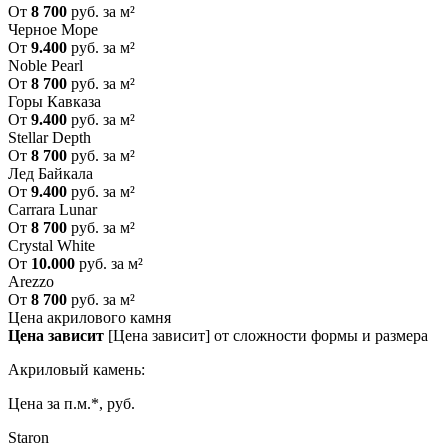
От
8 700
руб. за м²
Черное Море
От
9.400
руб. за м²
Noble Pearl
От
8 700
руб. за м²
Горы Кавказа
От
9.400
руб. за м²
Stellar Depth
От
8 700
руб. за м²
Лед Байкала
От
9.400
руб. за м²
Carrara Lunar
От
8 700
руб. за м²
Crystal White
От
10.000
руб. за м²
Arezzo
От
8 700
руб. за м²
Цена акрилового камня
Цена зависит
[Цена зависит] от сложности формы и размера
Акриловый камень:
Цена за п.м.*, руб.
Staron