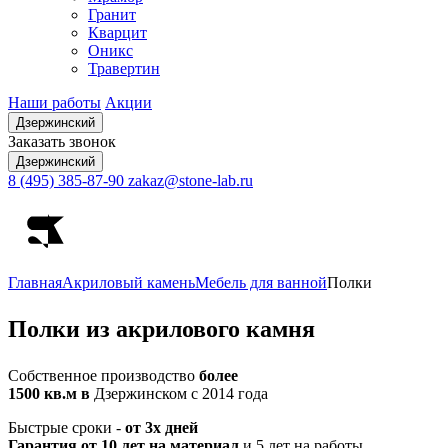
Гранит
Кварцит
Оникс
Травертин
Наши работы
Акции
Дзержинский
Заказать звонок
Дзержинский
8 (495) 385-87-90
zakaz@stone-lab.ru
Главная
Акриловый камень
Мебель для ванной
Полки
Полки
из акрилового камня
Собственное производство
более
1500 кв.м в
Дзержинском с 2014 года
Быстрые сроки -
от 3х дней
Гарантия от 10 лет на материал
и 5 лет на работы