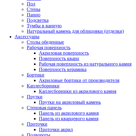
Пол
Стены
Панно
Подсветка
Тумбы в ванную
Натуральный камень для облицовки (отделки)
Аксессуары
Столы обеденные
Рабочая поверхность
Акриловая поверхность
Поверхность кварц
Рабочая поверхность из натурального камня
Поверхность керамика
Бортики
Акриловые бортики от производителя
Каплесборники
Каплесборники из акрилового камня
Прутки
Прутки на акриловый камень
Стеновая панель
Панель из акрилового камня
Панель из кварцевого камня
Проточки
Проточки акрил
Подвороты