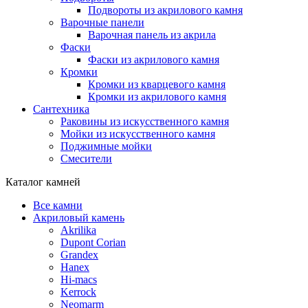
Подвороты из акрилового камня
Варочные панели
Варочная панель из акрила
Фаски
Фаски из акрилового камня
Кромки
Кромки из кварцевого камня
Кромки из акрилового камня
Сантехника
Раковины из искусственного камня
Мойки из искусственного камня
Поджимные мойки
Смесители
Каталог камней
Все камни
Акриловый камень
Akrilika
Dupont Corian
Grandex
Hanex
Hi-macs
Kerrock
Neomarm