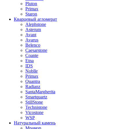
Pluton
Primax
Staron
Кварцевый агломерат
Alephstone
Asterum
Avant
Avarus
Belenco
Caesarstone
Coante
Etna
IDS
Noblle
Primax
Quantra
Radianz
SantaMargherita
Smartquartz
StillStone
Technistone
Vicostone
WSP
Натуральный камень
Мрамор