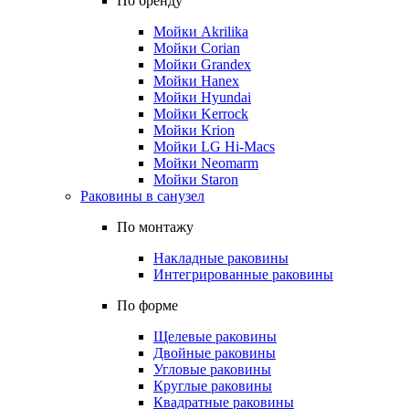
По бренду
Мойки Akrilika
Мойки Corian
Мойки Grandex
Мойки Hanex
Мойки Hyundai
Мойки Kerrock
Мойки Krion
Мойки LG Hi-Macs
Мойки Neomarm
Мойки Staron
Раковины в санузел
По монтажу
Накладные раковины
Интегрированные раковины
По форме
Щелевые раковины
Двойные раковины
Угловые раковины
Круглые раковины
Квадратные раковины