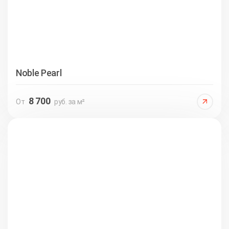
Noble Pearl
8 700
От
руб. за м²