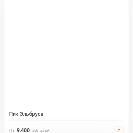
Пик Эльбруса
9.400
От
руб. за м²