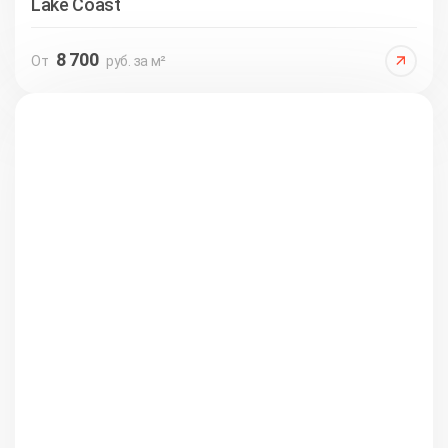
Lake Coast
8 700
От
руб. за м²