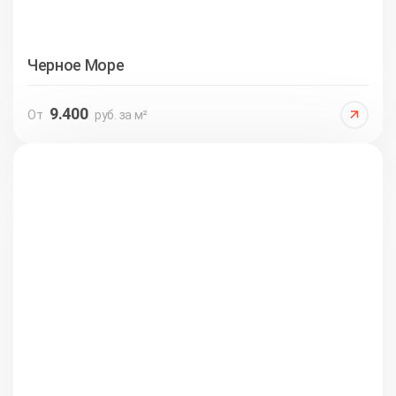
Черное Море
9.400
От
руб. за м²