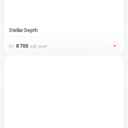
Stellar Depth
8 700
От
руб. за м²