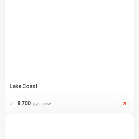
Lake Coast
8 700
От
руб. за м²