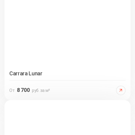
Carrara Lunar
8 700
От
руб. за м²