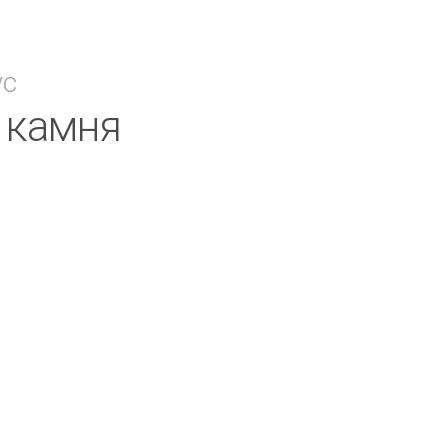
ус
в камня