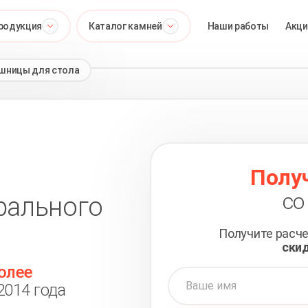
родукция
Каталог камней
Наши работы
Акци
шницы для стола
Полу
со
урального
Получите расч
ски
олее
014 года