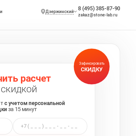
8 (495) 385-87-90
Дзержинский
и
zakaz@stone-lab.ru
Зафиксировать
СКИДКУ
чить расчет
 скидкой
ет
с учетом персональной
дки
за 15 минут