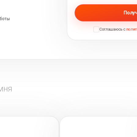
Получ
аботы
Соглашаюсь с
полит
мня