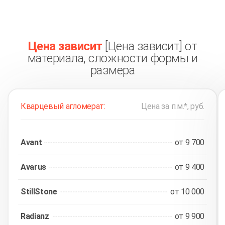
Цена зависит
[Цена зависит] от
материала, сложности формы и
размера
Кварцевый агломерат:
Цена за п.м.*, руб.
Avant
от 9 700
Avarus
от 9 400
StillStone
от 10 000
Radianz
от 9 900