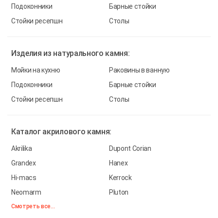
Подоконники
Барные стойки
Стойки ресепшн
Столы
Изделия из
натурального камня:
Мойки на кухню
Раковины в ванную
Подоконники
Барные стойки
Стойки ресепшн
Столы
Каталог
акрилового камня:
Akrilika
Dupont Corian
Grandex
Hanex
Hi-macs
Kerrock
Neomarm
Pluton
Смотреть все...