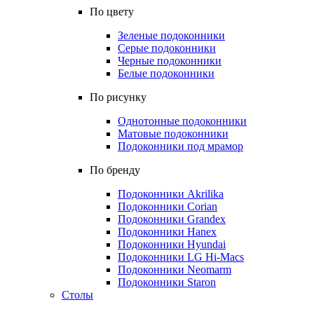
По цвету
Зеленые подоконники
Серые подоконники
Черные подоконники
Белые подоконники
По рисунку
Однотонные подоконники
Матовые подоконники
Подоконники под мрамор
По бренду
Подоконники Akrilika
Подоконники Corian
Подоконники Grandex
Подоконники Hanex
Подоконники Hyundai
Подоконники LG Hi-Macs
Подоконники Neomarm
Подоконники Staron
Столы