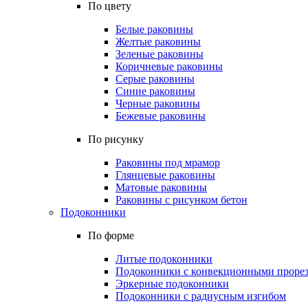
По цвету
Белые раковины
Желтые раковины
Зеленые раковины
Коричневые раковины
Серые раковины
Синие раковины
Черные раковины
Бежевые раковины
По рисунку
Раковины под мрамор
Глянцевые раковины
Матовые раковины
Раковины с рисунком бетон
Подоконники
По форме
Литые подоконники
Подоконники с конвекционными проре
Эркерные подоконники
Подоконники с радиусным изгибом