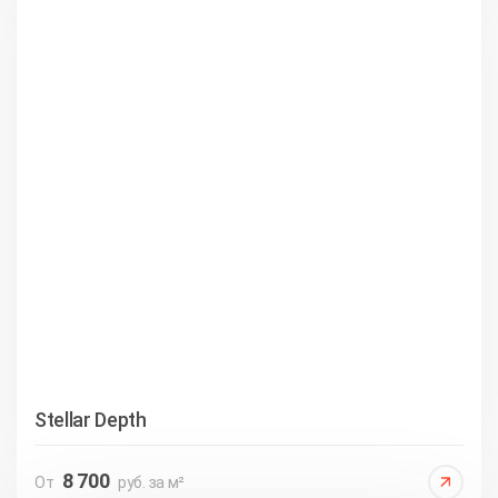
Stellar Depth
8 700
От
руб. за м²