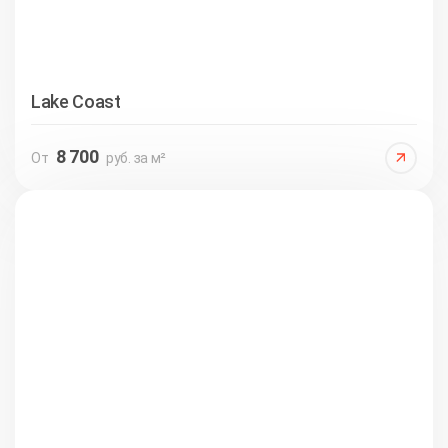
Lake Coast
8 700
От
руб. за м²