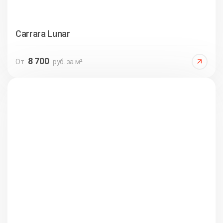
Carrara Lunar
8 700
От
руб. за м²