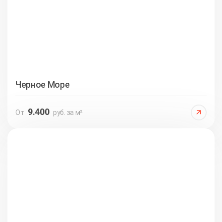
Черное Море
9.400
От
руб. за м²