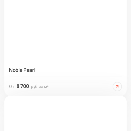
Noble Pearl
8 700
От
руб. за м²