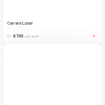
Carrara Lunar
8 700
От
руб. за м²