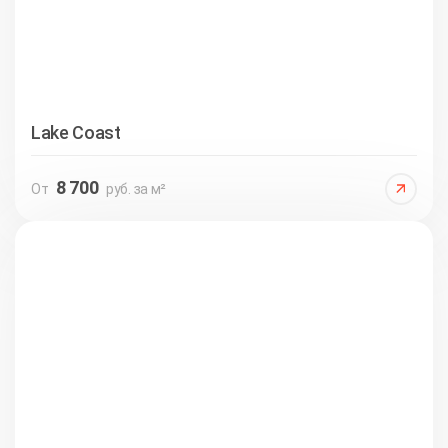
Lake Coast
8 700
От
руб. за м²