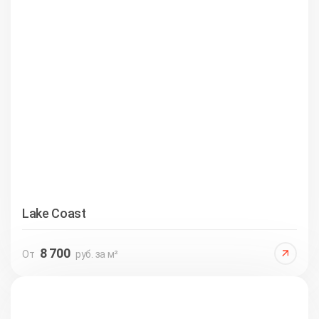
Lake Coast
8 700
От
руб. за м²