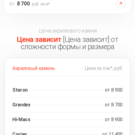
8 700
От
руб. за м²
Цена акрилового камня
Цена зависит
[Цена зависит] от
сложности формы и размера
Акриловый камень:
Цена за п.м.*, руб.
Staron
от 8 900
Grandex
от 8 700
Hi-Macs
от 8 900
Corian
от 11 400