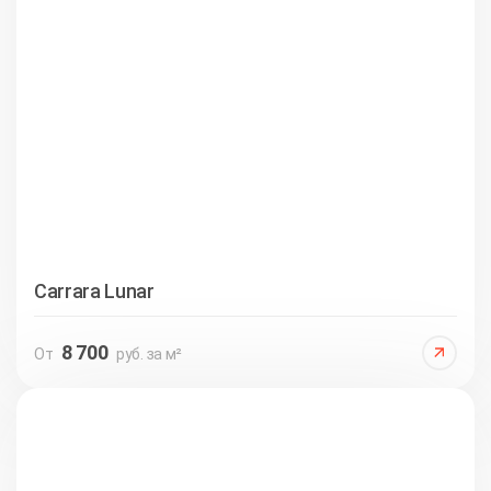
Carrara Lunar
8 700
От
руб. за м²