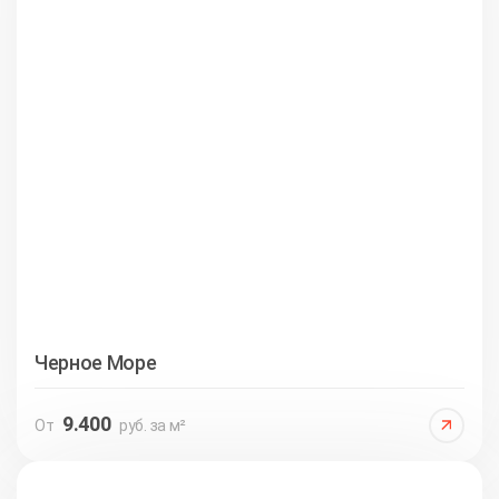
Черное Море
9.400
От
руб. за м²