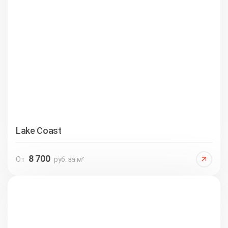
Lake Coast
8 700
От
руб. за м²