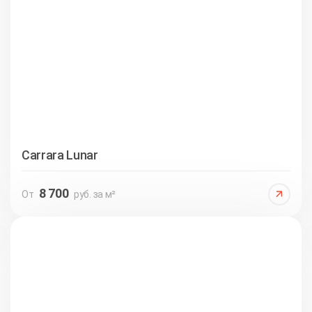
Carrara Lunar
8 700
От
руб. за м²