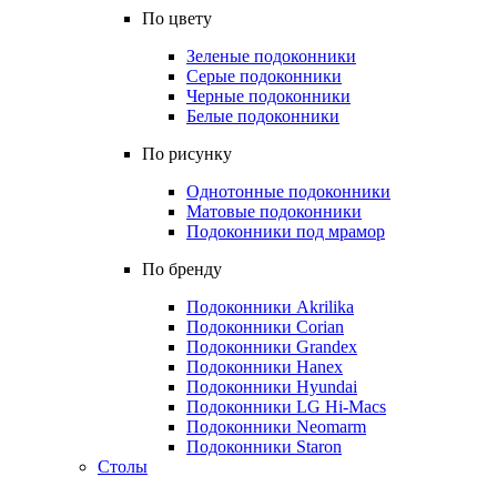
По цвету
Зеленые подоконники
Серые подоконники
Черные подоконники
Белые подоконники
По рисунку
Однотонные подоконники
Матовые подоконники
Подоконники под мрамор
По бренду
Подоконники Akrilika
Подоконники Corian
Подоконники Grandex
Подоконники Hanex
Подоконники Hyundai
Подоконники LG Hi-Macs
Подоконники Neomarm
Подоконники Staron
Столы