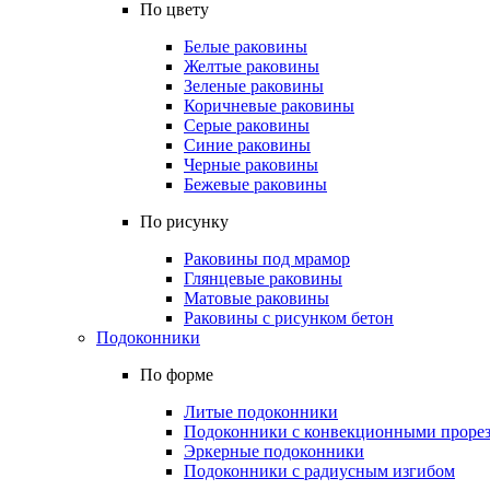
По цвету
Белые раковины
Желтые раковины
Зеленые раковины
Коричневые раковины
Серые раковины
Синие раковины
Черные раковины
Бежевые раковины
По рисунку
Раковины под мрамор
Глянцевые раковины
Матовые раковины
Раковины с рисунком бетон
Подоконники
По форме
Литые подоконники
Подоконники с конвекционными проре
Эркерные подоконники
Подоконники с радиусным изгибом