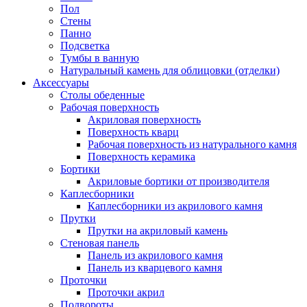
Пол
Стены
Панно
Подсветка
Тумбы в ванную
Натуральный камень для облицовки (отделки)
Аксессуары
Столы обеденные
Рабочая поверхность
Акриловая поверхность
Поверхность кварц
Рабочая поверхность из натурального камня
Поверхность керамика
Бортики
Акриловые бортики от производителя
Каплесборники
Каплесборники из акрилового камня
Прутки
Прутки на акриловый камень
Стеновая панель
Панель из акрилового камня
Панель из кварцевого камня
Проточки
Проточки акрил
Подвороты