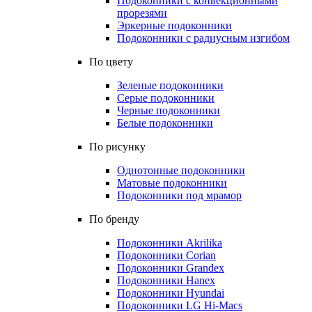
Подоконники с конвекционными
прорезями
Эркерные подоконники
Подоконники с радиусным изгибом
По цвету
Зеленые подоконники
Серые подоконники
Черные подоконники
Белые подоконники
По рисунку
Однотонные подоконники
Матовые подоконники
Подоконники под мрамор
По бренду
Подоконники Akrilika
Подоконники Corian
Подоконники Grandex
Подоконники Hanex
Подоконники Hyundai
Подоконники LG Hi-Macs