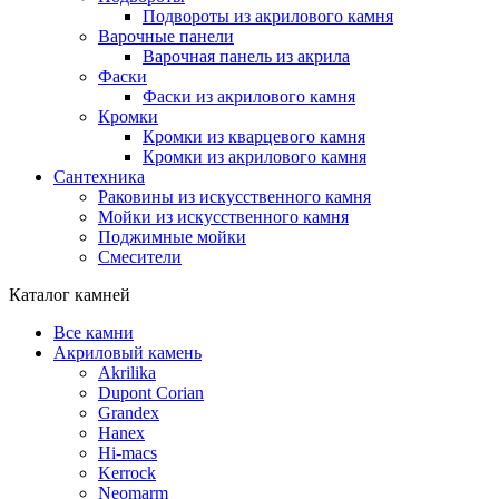
Подвороты из акрилового камня
Варочные панели
Варочная панель из акрила
Фаски
Фаски из акрилового камня
Кромки
Кромки из кварцевого камня
Кромки из акрилового камня
Сантехника
Раковины из искусственного камня
Мойки из искусственного камня
Поджимные мойки
Смесители
Каталог камней
Все камни
Акриловый камень
Akrilika
Dupont Corian
Grandex
Hanex
Hi-macs
Kerrock
Neomarm