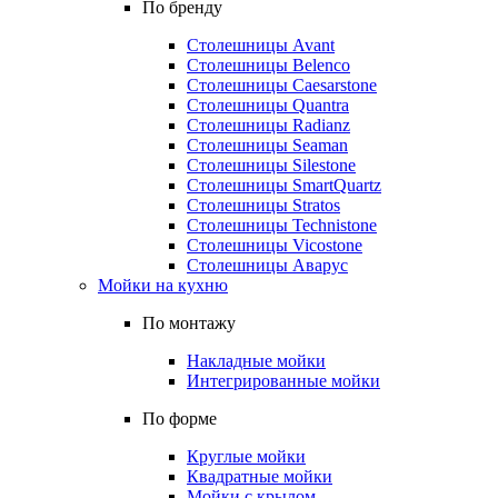
По бренду
Столешницы Avant
Столешницы Belenco
Столешницы Caesarstone
Столешницы Quantra
Столешницы Radianz
Столешницы Seaman
Столешницы Silestone
Столешницы SmartQuartz
Столешницы Stratos
Столешницы Technistone
Столешницы Vicostone
Столешницы Аварус
Мойки на кухню
По монтажу
Накладные мойки
Интегрированные мойки
По форме
Круглые мойки
Квадратные мойки
Мойки с крылом