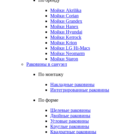
По бренду
Мойки Akrilika
Мойки Corian
Мойки Grandex
Мойки Hanex
Мойки Hyundai
Мойки Kerrock
Мойки Krion
Мойки LG Hi-Macs
Мойки Neomarm
Мойки Staron
Раковины в санузел
По монтажу
Накладные раковины
Интегрированные раковины
По форме
Щелевые раковины
Двойные раковины
Угловые раковины
Круглые раковины
Квадратные раковины