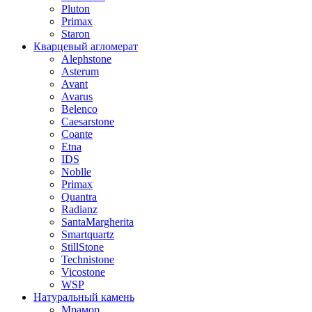
Pluton
Primax
Staron
Кварцевый агломерат
Alephstone
Asterum
Avant
Avarus
Belenco
Caesarstone
Coante
Etna
IDS
Noblle
Primax
Quantra
Radianz
SantaMargherita
Smartquartz
StillStone
Technistone
Vicostone
WSP
Натуральный камень
Мрамор