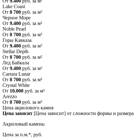
От
9.400
руб. за м²
Lake Coast
От
8 700
руб. за м²
Черное Море
От
9.400
руб. за м²
Noble Pearl
От
8 700
руб. за м²
Горы Кавказа
От
9.400
руб. за м²
Stellar Depth
От
8 700
руб. за м²
Лед Байкала
От
9.400
руб. за м²
Carrara Lunar
От
8 700
руб. за м²
Crystal White
От
10.000
руб. за м²
Arezzo
От
8 700
руб. за м²
Цена акрилового камня
Цена зависит
[Цена зависит] от сложности формы и размера
Акриловый камень:
Цена за п.м.*, руб.