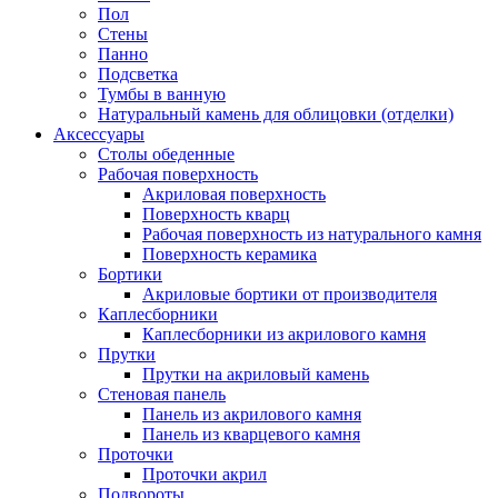
Пол
Стены
Панно
Подсветка
Тумбы в ванную
Натуральный камень для облицовки (отделки)
Аксессуары
Столы обеденные
Рабочая поверхность
Акриловая поверхность
Поверхность кварц
Рабочая поверхность из натурального камня
Поверхность керамика
Бортики
Акриловые бортики от производителя
Каплесборники
Каплесборники из акрилового камня
Прутки
Прутки на акриловый камень
Стеновая панель
Панель из акрилового камня
Панель из кварцевого камня
Проточки
Проточки акрил
Подвороты