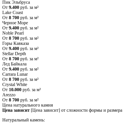
Пик Эльбруса
От
9.400
руб. за м²
Lake Coast
От
8 700
руб. за м²
Черное Море
От
9.400
руб. за м²
Noble Pearl
От
8 700
руб. за м²
Горы Кавказа
От
9.400
руб. за м²
Stellar Depth
От
8 700
руб. за м²
Лед Байкала
От
9.400
руб. за м²
Carrara Lunar
От
8 700
руб. за м²
Crystal White
От
10.000
руб. за м²
Arezzo
От
8 700
руб. за м²
Цена натурального камня
Цена зависит
[Цена зависит] от сложности формы и размера
Натуральный камень: