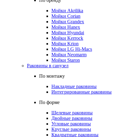
По бренду
Мойки Akrilika
Мойки Corian
Мойки Grandex
Мойки Hanex
Мойки Hyundai
Мойки Kerrock
Мойки Krion
Мойки LG Hi-Macs
Мойки Neomarm
Мойки Staron
Раковины в санузел
По монтажу
Накладные раковины
Интегрированные раковины
По форме
Щелевые раковины
Двойные раковины
Угловые раковины
Круглые раковины
Квадратные раковины