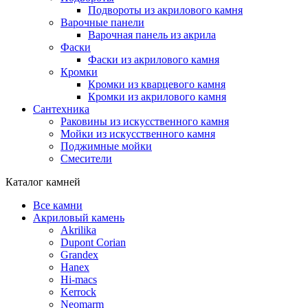
Подвороты из акрилового камня
Варочные панели
Варочная панель из акрила
Фаски
Фаски из акрилового камня
Кромки
Кромки из кварцевого камня
Кромки из акрилового камня
Сантехника
Раковины из искусственного камня
Мойки из искусственного камня
Поджимные мойки
Смесители
Каталог камней
Все камни
Акриловый камень
Akrilika
Dupont Corian
Grandex
Hanex
Hi-macs
Kerrock
Neomarm