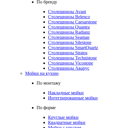
По бренду
Столешницы Avant
Столешницы Belenco
Столешницы Caesarstone
Столешницы Quantra
Столешницы Radianz
Столешницы Seaman
Столешницы Silestone
Столешницы SmartQuartz
Столешницы Stratos
Столешницы Technistone
Столешницы Vicostone
Столешницы Аварус
Мойки на кухню
По монтажу
Накладные мойки
Интегрированные мойки
По форме
Круглые мойки
Квадратные мойки
Мойки с крылом