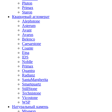
Pluton
Primax
Staron
Кварцевый агломерат
Alephstone
Asterum
Avant
Avarus
Belenco
Caesarstone
Coante
Etna
IDS
Noblle
Primax
Quantra
Radianz
SantaMargherita
Smartquartz
StillStone
Technistone
Vicostone
WSP
Натуральный камень
Мрамор