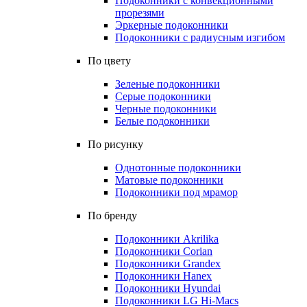
Подоконники с конвекционными
прорезями
Эркерные подоконники
Подоконники с радиусным изгибом
По цвету
Зеленые подоконники
Серые подоконники
Черные подоконники
Белые подоконники
По рисунку
Однотонные подоконники
Матовые подоконники
Подоконники под мрамор
По бренду
Подоконники Akrilika
Подоконники Corian
Подоконники Grandex
Подоконники Hanex
Подоконники Hyundai
Подоконники LG Hi-Macs