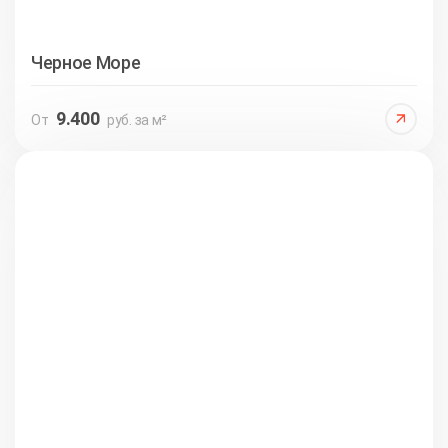
Черное Море
9.400
От
руб. за м²