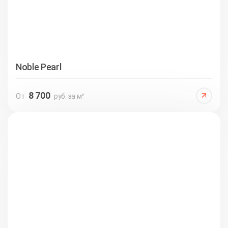
Noble Pearl
8 700
От
руб. за м²