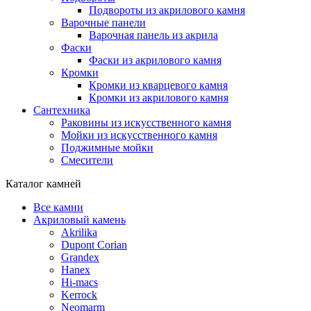
Подвороты из акрилового камня
Варочные панели
Варочная панель из акрила
Фаски
Фаски из акрилового камня
Кромки
Кромки из кварцевого камня
Кромки из акрилового камня
Сантехника
Раковины из искусственного камня
Мойки из искусственного камня
Поджимные мойки
Смесители
Каталог камней
Все камни
Акриловый камень
Akrilika
Dupont Corian
Grandex
Hanex
Hi-macs
Kerrock
Neomarm