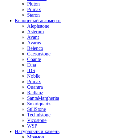
Pluton
Primax
Staron
Кварцевый агломерат
Alephstone
Asterum
Avant
Avarus
Belenco
Caesarstone
Coante
Etna
IDS
Noblle
Primax
Quantra
Radianz
SantaMargherita
Smartquartz
StillStone
Technistone
Vicostone
WSP
Натуральный камень
Мрамор