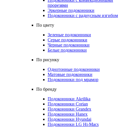
Подоконники с конвекционными
прорезями
Эркерные подоконники
Подоконники с радиусным изгибом
По цвету
Зеленые подоконники
Серые подоконники
Черные подоконники
Белые подоконники
По рисунку
Однотонные подоконники
Матовые подоконники
Подоконники под мрамор
По бренду
Подоконники Akrilika
Подоконники Corian
Подоконники Grandex
Подоконники Hanex
Подоконники Hyundai
Подоконники LG Hi-Macs