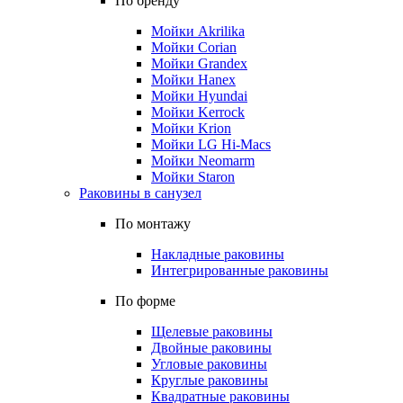
По бренду
Мойки Akrilika
Мойки Corian
Мойки Grandex
Мойки Hanex
Мойки Hyundai
Мойки Kerrock
Мойки Krion
Мойки LG Hi-Macs
Мойки Neomarm
Мойки Staron
Раковины в санузел
По монтажу
Накладные раковины
Интегрированные раковины
По форме
Щелевые раковины
Двойные раковины
Угловые раковины
Круглые раковины
Квадратные раковины