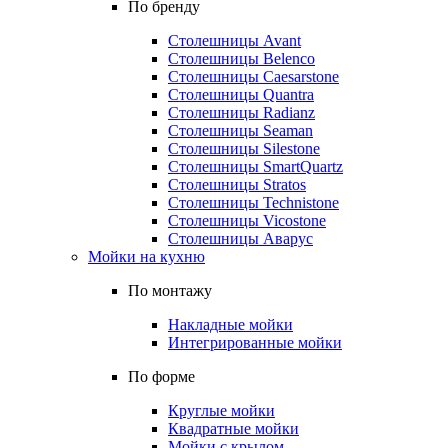
По бренду
Столешницы Avant
Столешницы Belenco
Столешницы Caesarstone
Столешницы Quantra
Столешницы Radianz
Столешницы Seaman
Столешницы Silestone
Столешницы SmartQuartz
Столешницы Stratos
Столешницы Technistone
Столешницы Vicostone
Столешницы Аварус
Мойки на кухню
По монтажу
Накладные мойки
Интегрированные мойки
По форме
Круглые мойки
Квадратные мойки
Мойки с крылом