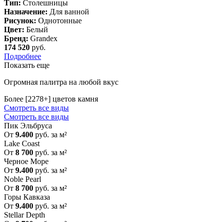
Тип:
Столешницы
Назначение:
Для ванной
Рисунок:
Однотонные
Цвет:
Белый
Бренд:
Grandex
174 520
руб.
Подробнее
Показать еще
Огромная палитра на любой вкус
Более [2278+] цветов камня
Смотреть все виды
Смотреть все виды
Пик Эльбруса
От
9.400
руб. за м²
Lake Coast
От
8 700
руб. за м²
Черное Море
От
9.400
руб. за м²
Noble Pearl
От
8 700
руб. за м²
Горы Кавказа
От
9.400
руб. за м²
Stellar Depth