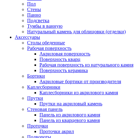
Пол
Стены
Панно
Подсветка
Тумбы в ванную
Натуральный камень для облицовки (отделки)
Аксессуары
Столы обеденные
Рабочая поверхность
Акриловая поверхность
Поверхность кварц
Рабочая поверхность из натурального камня
Поверхность керамика
Бортики
Акриловые бортики от производителя
Каплесборники
Каплесборники из акрилового камня
Прутки
Прутки на акриловый камень
Стеновая панель
Панель из акрилового камня
Панель из кварцевого камня
Проточки
Проточки акрил
Подвороты