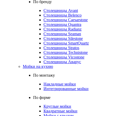
По бренду
Столешницы Avant
Столешницы Belenco
Столешницы Caesarstone
Столешницы Quantra
Столешницы Radianz
Столешницы Seaman
Столешницы Silestone
Столешницы SmartQuartz
Столешницы Stratos
Столешницы Technistone
Столешницы Vicostone
Столешницы Аварус
Мойки на кухню
По монтажу
Накладные мойки
Интегрированные мойки
По форме
Круглые мойки
Квадратные мойки
Мойки с крылом