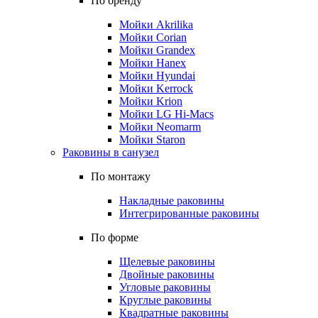
По бренду
Мойки Akrilika
Мойки Corian
Мойки Grandex
Мойки Hanex
Мойки Hyundai
Мойки Kerrock
Мойки Krion
Мойки LG Hi-Macs
Мойки Neomarm
Мойки Staron
Раковины в санузел
По монтажу
Накладные раковины
Интегрированные раковины
По форме
Щелевые раковины
Двойные раковины
Угловые раковины
Круглые раковины
Квадратные раковины