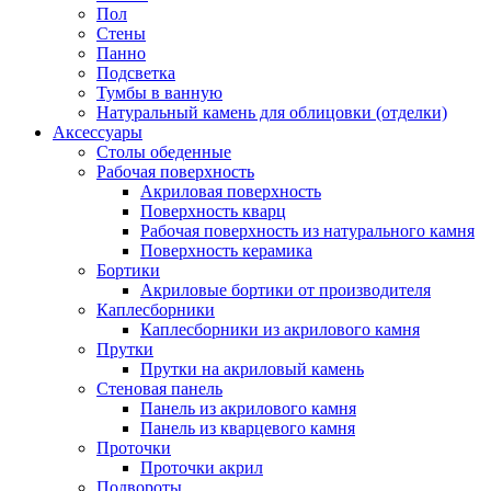
Пол
Стены
Панно
Подсветка
Тумбы в ванную
Натуральный камень для облицовки (отделки)
Аксессуары
Столы обеденные
Рабочая поверхность
Акриловая поверхность
Поверхность кварц
Рабочая поверхность из натурального камня
Поверхность керамика
Бортики
Акриловые бортики от производителя
Каплесборники
Каплесборники из акрилового камня
Прутки
Прутки на акриловый камень
Стеновая панель
Панель из акрилового камня
Панель из кварцевого камня
Проточки
Проточки акрил
Подвороты