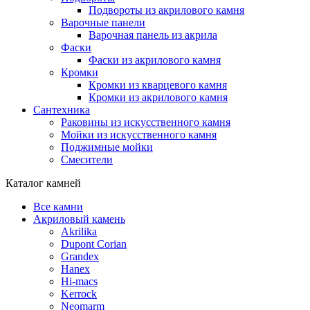
Подвороты из акрилового камня
Варочные панели
Варочная панель из акрила
Фаски
Фаски из акрилового камня
Кромки
Кромки из кварцевого камня
Кромки из акрилового камня
Сантехника
Раковины из искусственного камня
Мойки из искусственного камня
Поджимные мойки
Смесители
Каталог камней
Все камни
Акриловый камень
Akrilika
Dupont Corian
Grandex
Hanex
Hi-macs
Kerrock
Neomarm