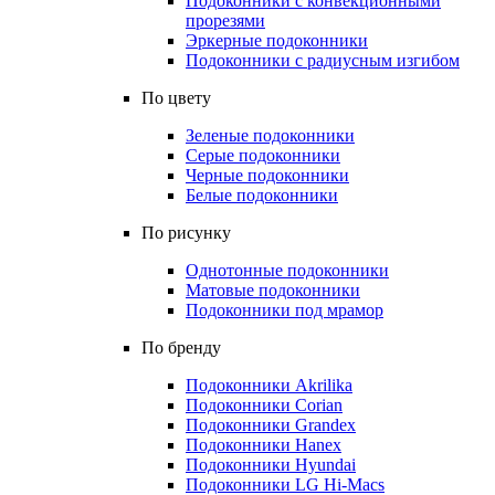
Подоконники с конвекционными
прорезями
Эркерные подоконники
Подоконники с радиусным изгибом
По цвету
Зеленые подоконники
Серые подоконники
Черные подоконники
Белые подоконники
По рисунку
Однотонные подоконники
Матовые подоконники
Подоконники под мрамор
По бренду
Подоконники Akrilika
Подоконники Corian
Подоконники Grandex
Подоконники Hanex
Подоконники Hyundai
Подоконники LG Hi-Macs