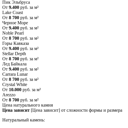
Пик Эльбруса
От
9.400
руб. за м²
Lake Coast
От
8 700
руб. за м²
Черное Море
От
9.400
руб. за м²
Noble Pearl
От
8 700
руб. за м²
Горы Кавказа
От
9.400
руб. за м²
Stellar Depth
От
8 700
руб. за м²
Лед Байкала
От
9.400
руб. за м²
Carrara Lunar
От
8 700
руб. за м²
Crystal White
От
10.000
руб. за м²
Arezzo
От
8 700
руб. за м²
Цена натурального камня
Цена зависит
[Цена зависит] от сложности формы и размера
Натуральный камень: