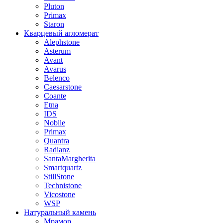
Pluton
Primax
Staron
Кварцевый агломерат
Alephstone
Asterum
Avant
Avarus
Belenco
Caesarstone
Coante
Etna
IDS
Noblle
Primax
Quantra
Radianz
SantaMargherita
Smartquartz
StillStone
Technistone
Vicostone
WSP
Натуральный камень
Мрамор