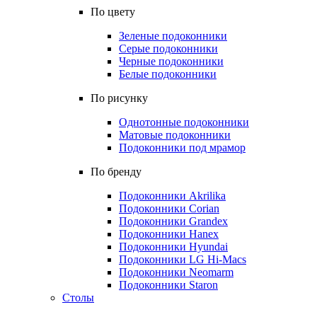
По цвету
Зеленые подоконники
Серые подоконники
Черные подоконники
Белые подоконники
По рисунку
Однотонные подоконники
Матовые подоконники
Подоконники под мрамор
По бренду
Подоконники Akrilika
Подоконники Corian
Подоконники Grandex
Подоконники Hanex
Подоконники Hyundai
Подоконники LG Hi-Macs
Подоконники Neomarm
Подоконники Staron
Столы