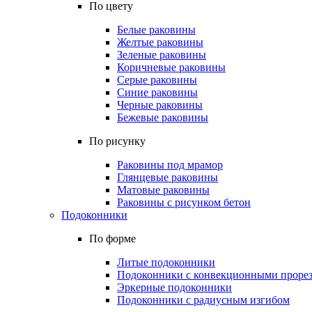
По цвету
Белые раковины
Желтые раковины
Зеленые раковины
Коричневые раковины
Серые раковины
Синие раковины
Черные раковины
Бежевые раковины
По рисунку
Раковины под мрамор
Глянцевые раковины
Матовые раковины
Раковины с рисунком бетон
Подоконники
По форме
Литые подоконники
Подоконники с конвекционными проре
Эркерные подоконники
Подоконники с радиусным изгибом