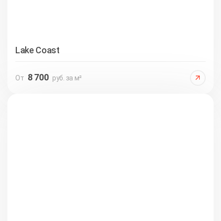
Lake Coast
8 700
От
руб. за м²