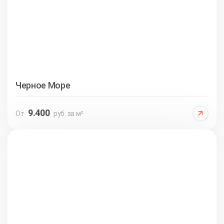
Черное Море
9.400
От
руб. за м²