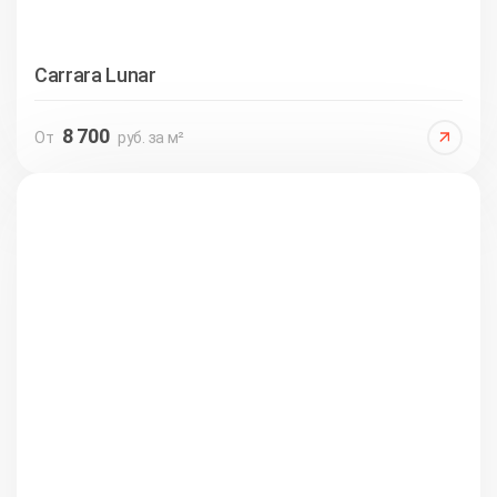
Carrara Lunar
8 700
От
руб. за м²