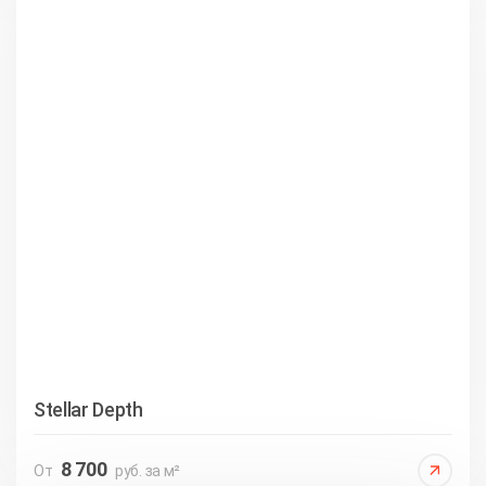
Stellar Depth
8 700
От
руб. за м²