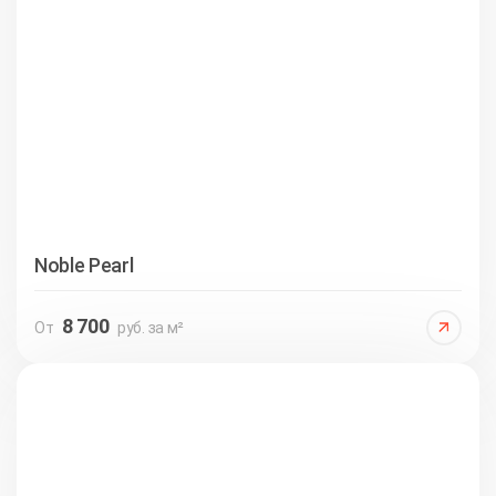
Noble Pearl
8 700
От
руб. за м²