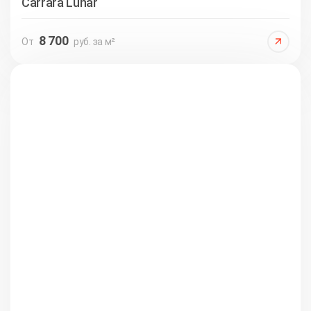
Carrara Lunar
8 700
От
руб. за м²