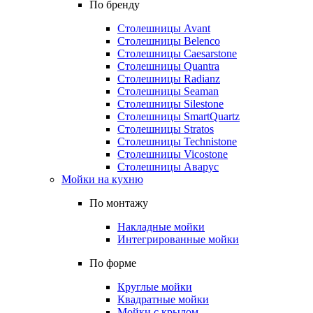
По бренду
Столешницы Avant
Столешницы Belenco
Столешницы Caesarstone
Столешницы Quantra
Столешницы Radianz
Столешницы Seaman
Столешницы Silestone
Столешницы SmartQuartz
Столешницы Stratos
Столешницы Technistone
Столешницы Vicostone
Столешницы Аварус
Мойки на кухню
По монтажу
Накладные мойки
Интегрированные мойки
По форме
Круглые мойки
Квадратные мойки
Мойки с крылом