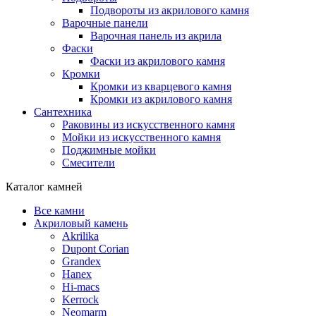
Подвороты из акрилового камня
Варочные панели
Варочная панель из акрила
Фаски
Фаски из акрилового камня
Кромки
Кромки из кварцевого камня
Кромки из акрилового камня
Сантехника
Раковины из искусственного камня
Мойки из искусственного камня
Поджимные мойки
Смесители
Каталог камней
Все камни
Акриловый камень
Akrilika
Dupont Corian
Grandex
Hanex
Hi-macs
Kerrock
Neomarm