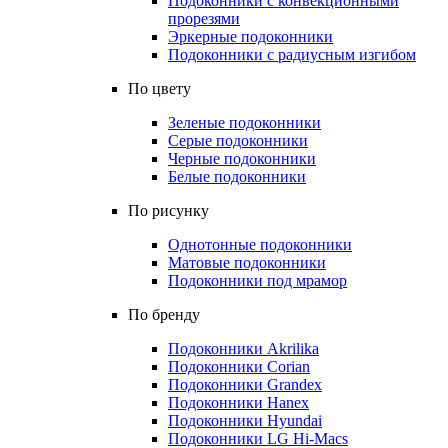
Подоконники с конвекционными
прорезями
Эркерные подоконники
Подоконники с радиусным изгибом
По цвету
Зеленые подоконники
Серые подоконники
Черные подоконники
Белые подоконники
По рисунку
Однотонные подоконники
Матовые подоконники
Подоконники под мрамор
По бренду
Подоконники Akrilika
Подоконники Corian
Подоконники Grandex
Подоконники Hanex
Подоконники Hyundai
Подоконники LG Hi-Macs