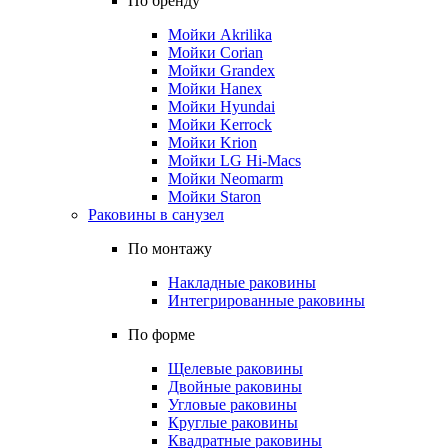
По бренду
Мойки Akrilika
Мойки Corian
Мойки Grandex
Мойки Hanex
Мойки Hyundai
Мойки Kerrock
Мойки Krion
Мойки LG Hi-Macs
Мойки Neomarm
Мойки Staron
Раковины в санузел
По монтажу
Накладные раковины
Интегрированные раковины
По форме
Щелевые раковины
Двойные раковины
Угловые раковины
Круглые раковины
Квадратные раковины