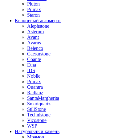
Pluton
Primax
Staron
Кварцевый агломерат
Alephstone
Asterum
Avant
Avarus
Belenco
Caesarstone
Coante
Etna
IDS
Noblle
Primax
Quantra
Radianz
SantaMargherita
Smartquartz
StillStone
Technistone
Vicostone
WSP
Натуральный камень
Мрамор