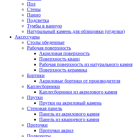
Пол
Стены
Панно
Подсветка
Тумбы в ванную
Натуральный камень для облицовки (отделки)
Аксессуары
Столы обеденные
Рабочая поверхность
Акриловая поверхность
Поверхность кварц
Рабочая поверхность из натурального камня
Поверхность керамика
Бортики
Акриловые бортики от производителя
Каплесборники
Каплесборники из акрилового камня
Прутки
Прутки на акриловый камень
Стеновая панель
Панель из акрилового камня
Панель из кварцевого камня
Проточки
Проточки акрил
Подвороты