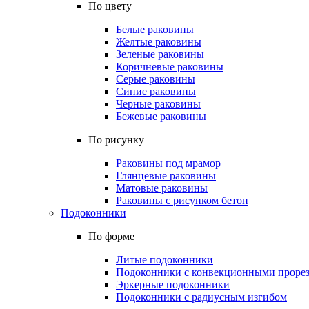
По цвету
Белые раковины
Желтые раковины
Зеленые раковины
Коричневые раковины
Серые раковины
Синие раковины
Черные раковины
Бежевые раковины
По рисунку
Раковины под мрамор
Глянцевые раковины
Матовые раковины
Раковины с рисунком бетон
Подоконники
По форме
Литые подоконники
Подоконники с конвекционными проре
Эркерные подоконники
Подоконники с радиусным изгибом