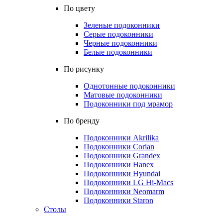
По цвету
Зеленые подоконники
Серые подоконники
Черные подоконники
Белые подоконники
По рисунку
Однотонные подоконники
Матовые подоконники
Подоконники под мрамор
По бренду
Подоконники Akrilika
Подоконники Corian
Подоконники Grandex
Подоконники Hanex
Подоконники Hyundai
Подоконники LG Hi-Macs
Подоконники Neomarm
Подоконники Staron
Столы