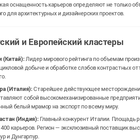
кая оснащенность карьеров определяют не только объ
го для архитектурных и дизайнерских проектов.
ский и Европейский кластеры
и (Китай):
Лидер мирового рейтинга по объемам произ
цикловой добыче и обработке слэбов контрастных отт
го.
ра (Италия):
Старейшее действующее месторождение
тавляют собой высокомеханизированные предприяти
нный белый мрамор на экспорт по всему миру.
стан (Индия):
Главный конкурент Италии. Площадь р
 400 карьеров. Регион — эксклюзивный поставщик выс
ур и Дунгарпур.