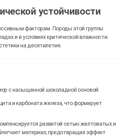
ической устойчивости
рессивным факторам. Породы этой группы
адах и в условиях критической влажности.
стетики на десятилетия.
мор с насыщенной шоколадной основой.
цита и карбоната железа, что формирует
омпенсируется развитой сетью желтоватых и
блегчает материал, предотвращая эффект