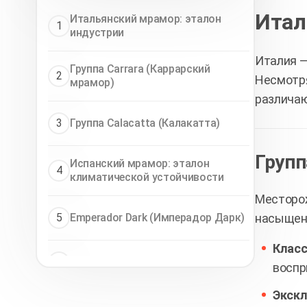
Итал
Итальянский мрамор: эталон
1
индустрии
Италия —
Группа Carrara (Каррарский
2
Несмотря
мрамор)
различаю
3
Группа Calacatta (Калакатта)
Групп
Испанский мрамор: эталон
4
климатической устойчивости
Месторож
насыщенн
5
Emperador Dark (Имперадор Дарк)
Класс
6
Crema Marfil (Крема Марфил)
воспр
Экскл
Индийский мрамор: экспрессия и