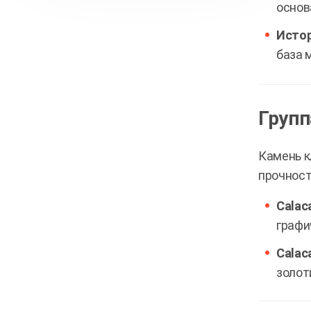
7
основ
плотность
Истор
Verde Guatemala (Верде
8
база 
Гватемала)
9
Bruno (Бруно)
Групп
Глобальная карта добычи:
Камень к
10
крупнейшие месторождения
мрамора
прочност
Calaca
Азиатский и Европейский
11
кластеры
графи
Calac
Месторождения Нового Света и
12
СНГ
золот