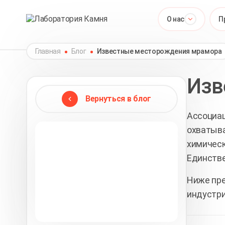
О нас
П
Главная
Блог
Известные месторождения мрамора
Изв
Вернуться в блог
Ассоциац
охватыва
химическ
Единстве
Ниже пр
индустри