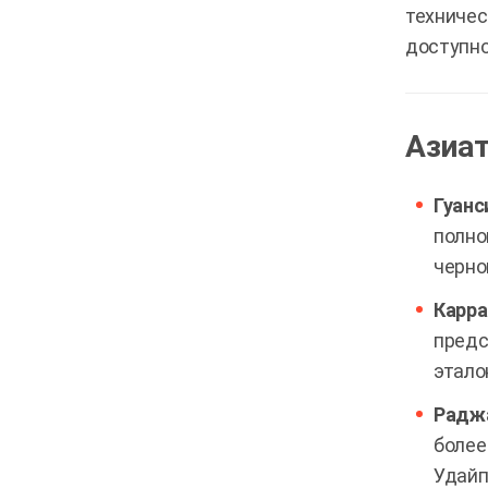
техничес
доступно
Азиат
Гуанс
полно
черно
Карра
предс
этало
Раджа
более
Удайп