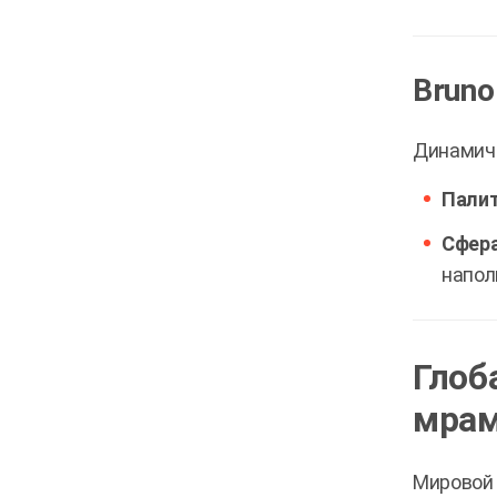
Bruno
Динамичн
Палит
Сфера
напол
Глоб
мра
Мировой 