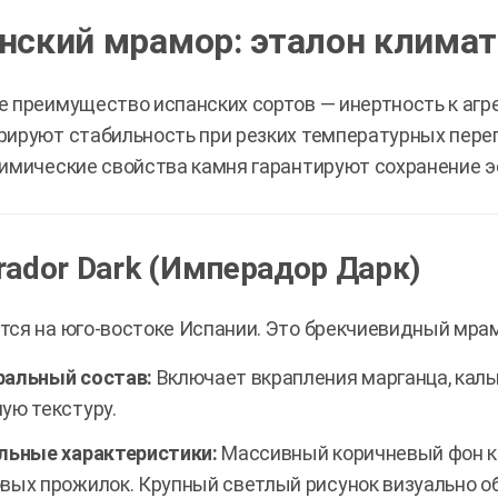
нский мрамор: эталон климат
 преимущество испанских сортов — инертность к аг
ируют стабильность при резких температурных переп
имические свойства камня гарантируют сохранение э
ador Dark (Имперадор Дарк)
ся на юго-востоке Испании. Это брекчиевидный мра
альный состав:
Включает вкрапления марганца, каль
ую текстуру.
льные характеристики:
Массивный коричневый фон к
вых прожилок. Крупный светлый рисунок визуально о