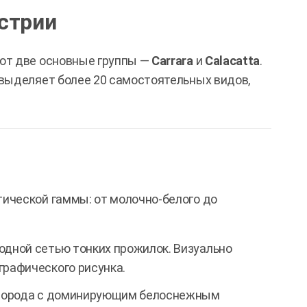
стрии
ют две основные группы —
Carrara
и
Calacatta
.
выделяет более 20 самостоятельных видов,
ической гаммы: от молочно-белого до
дной сетью тонких прожилок. Визуально
графического рисунка.
порода с доминирующим белоснежным