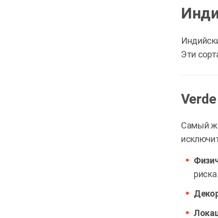
Инди
Индийски
Эти сорт
Verde
Самый же
исключит
Физич
риска
Декор
Локац