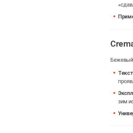
«сдав
Приме
Crema
Бежевый 
Текст
прояв
Экспл
зим и
Униве