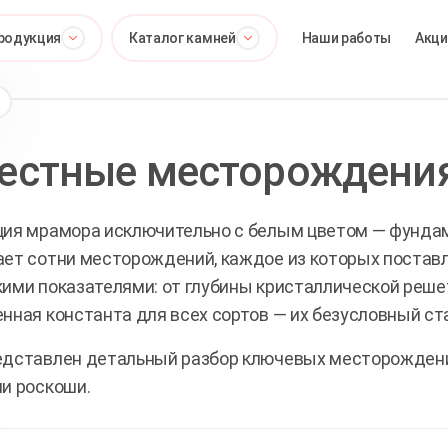
родукция
Каталог камней
Наши работы
Акци
естные месторождени
ия мрамора исключительно с белым цветом — фунда
ет сотни месторождений, каждое из которых поставл
ими показателями: от глубины кристаллической решет
нная константа для всех сортов — их безусловный ст
едставлен детальный разбор ключевых месторожден
и роскоши.