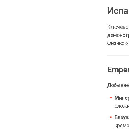
Испа
Ключевое
демонстр
Физико-х
Emper
Добывает
Минер
сложн
Визуа
кремо