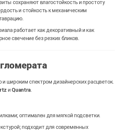
иты сохраняют влагостойкость и простоту
рдость и стойкость к механическим
таврацию.
иала работает как декоративный и как
ное свечение без резких бликов.
агломерата
 и широким спектром дизайнерских расцветок.
rtz
и
Quantra
.
лками; оптимален для мягкой подсветки.
екстурой; подходит для современных