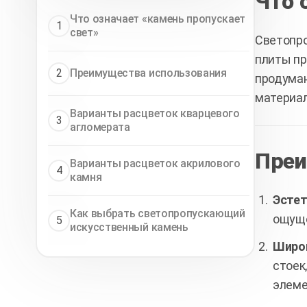
Что 
Что означает «камень пропускает
1
свет»
Светопро
плиты пр
2
Преимущества использования
продуман
материал
Варианты расцветок кварцевого
3
агломерата
Преи
Варианты расцветок акрилового
4
камня
Эстет
Как выбрать светопропускающий
ощуще
5
искусственный камень
Широк
стоек
элеме