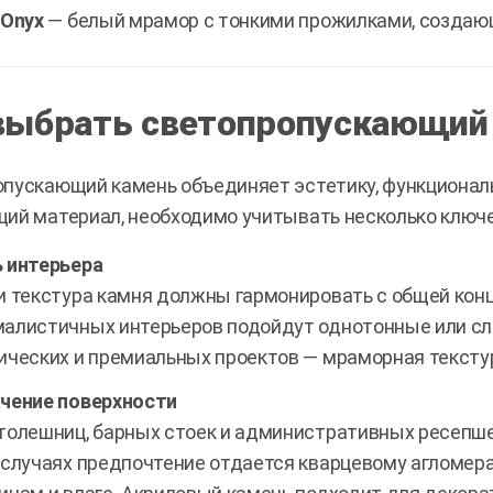
 Onyx
— белый мрамор с тонкими прожилками, создающ
выбрать светопропускающий
пускающий камень объединяет эстетику, функциональ
ий материал, необходимо учитывать несколько ключ
 интерьера
и текстура камня должны гармонировать с общей ко
алистичных интерьеров подойдут однотонные или сл
ических и премиальных проектов — мраморная тексту
чение поверхности
толешниц, барных стоек и административных ресепше
 случаях предпочтение отдается кварцевому агломера