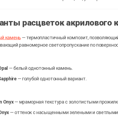
анты расцветок акрилового 
ый камень
— термопластичный композит, позволяющи
вающий равномерное светопропускание по поверхнос
Opal
— белый однотонный камень.
Sapphire
— голубой однотонный вариант.
n Onyx
— мраморная текстура с золотистыми прожилк
Onyx
— оттенок с насыщенными зелеными и светлыми