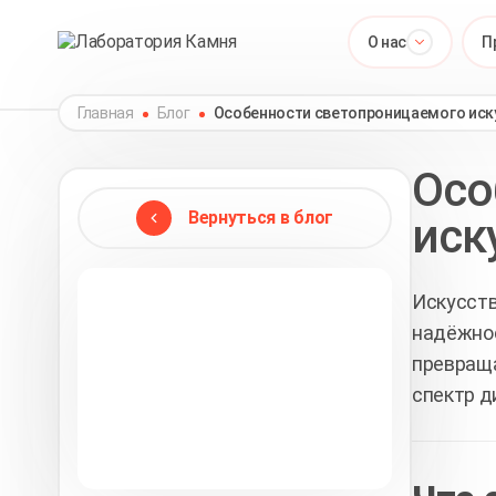
О нас
П
Главная
Блог
Особенности светопроницаемого иск
Осо
Вернуться в блог
иск
Искусств
надёжнос
превраща
спектр д