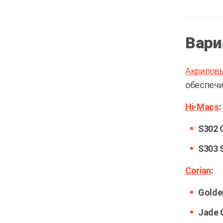
Вари
Акрилов
обеспечи
Hi-Macs
:
S302 
S303 
Corian
:
Golde
Jade 