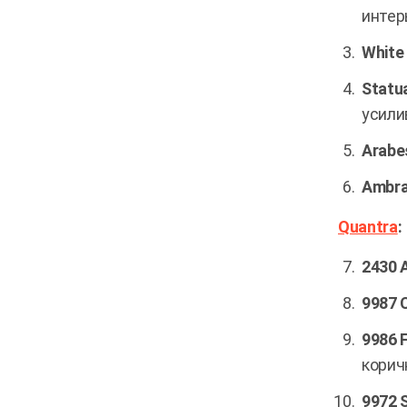
интер
White
Statu
усили
Arabe
Ambra
Quantra
:
2430 
9987 
9986 
корич
9972 