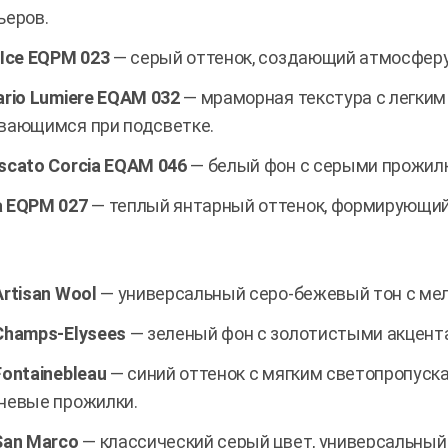
ьеров.
 Ice EQPM 023
— серый оттенок, создающий атмосферу
ario Lumiere EQAM 032
— мраморная текстура с легки
вающимся при подсветке.
scato Corcia EQAM 046
— белый фон с серыми прожилк
 EQPM 027
— теплый янтарный оттенок, формирующий
Artisan Wool
— универсальный серо-бежевый тон с ме
Champs-Elysees
— зеленый фон с золотистыми акцента
Fontainebleau
— синий оттенок с мягким светопропуск
невые прожилки.
San Marco
— классический серый цвет, универсальный 