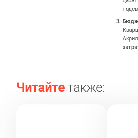
царап
подсв
Бюдж
Кварц
Акрил
затра
Читайте
также: