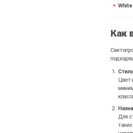
White
Как 
Светопро
подходящ
Стиль
Цвет 
миним
класс
Назна
Для с
таких