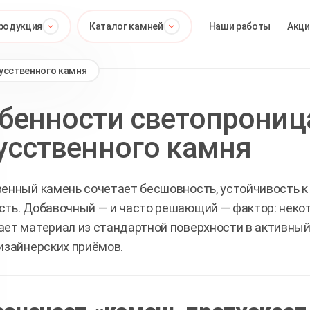
родукция
Каталог камней
Наши работы
Акци
усственного камня
бенности светопрониц
усственного камня
енный камень сочетает бесшовность, устойчивость к 
ть. Добавочный — и часто решающий — фактор: некот
ет материал из стандартной поверхности в активный
изайнерских приёмов.