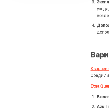
Экспл
ухода
возде
Допол
допол
Вари
Кварцев
Среди л
Etna Qua
Bianc
Azul 