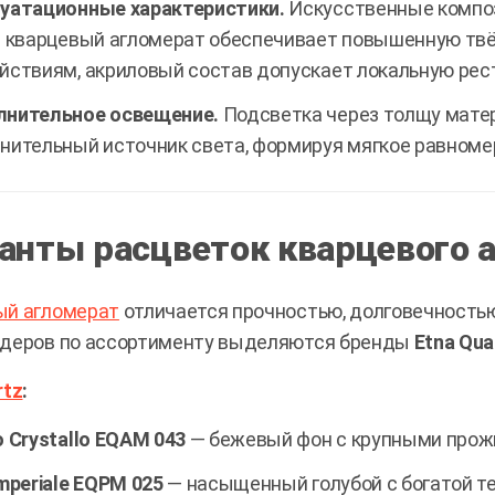
уатационные характеристики.
Искусственные композ
; кварцевый агломерат обеспечивает повышенную твё
йствиям, акриловый состав допускает локальную рес
нительное освещение.
Подсветка через толщу матер
нительный источник света, формируя мягкое равномер
анты расцветок кварцевого 
ый агломерат
отличается прочностью, долговечностью
идеров по ассортименту выделяются бренды
Etna Qua
rtz
:
o Crystallo EQAM 043
— бежевый фон с крупными прожи
Imperiale EQPM 025
— насыщенный голубой с богатой т