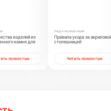
ль
Уход и эксплуатация
ства изделий из
Правила ухода за акрилово
енного камня для
столешницей
тать полностью
Читать полностью
сть