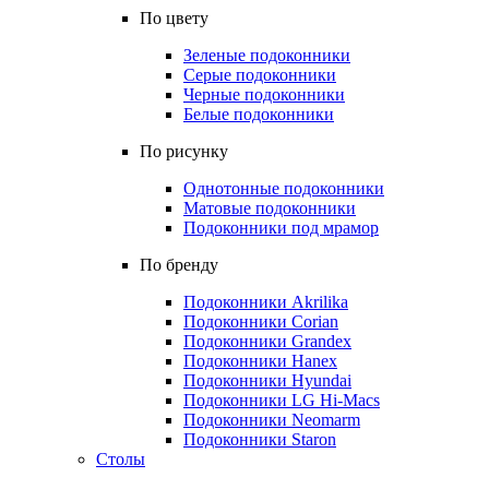
По цвету
Зеленые подоконники
Серые подоконники
Черные подоконники
Белые подоконники
По рисунку
Однотонные подоконники
Матовые подоконники
Подоконники под мрамор
По бренду
Подоконники Akrilika
Подоконники Corian
Подоконники Grandex
Подоконники Hanex
Подоконники Hyundai
Подоконники LG Hi-Macs
Подоконники Neomarm
Подоконники Staron
Столы