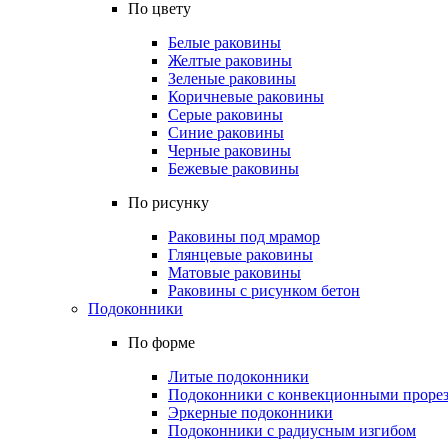
По цвету
Белые раковины
Желтые раковины
Зеленые раковины
Коричневые раковины
Серые раковины
Синие раковины
Черные раковины
Бежевые раковины
По рисунку
Раковины под мрамор
Глянцевые раковины
Матовые раковины
Раковины с рисунком бетон
Подоконники
По форме
Литые подоконники
Подоконники с конвекционными проре
Эркерные подоконники
Подоконники с радиусным изгибом