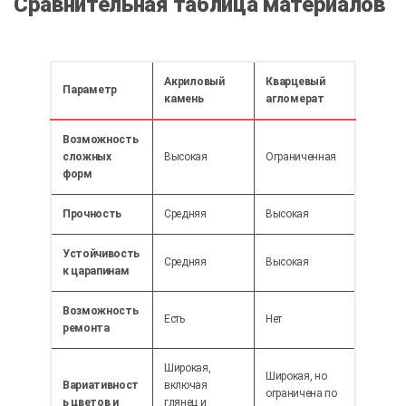
Сравнительная таблица материалов
Акриловый
Кварцевый
Параметр
камень
агломерат
Возможность
сложных
Высокая
Ограниченная
форм
Прочность
Средняя
Высокая
Устойчивость
Средняя
Высокая
к царапинам
Возможность
Есть
Нет
ремонта
Широкая,
Широкая, но
Вариативност
включая
ограничена по
ь цветов и
глянец и