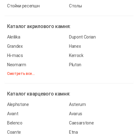
Стойки ресепшн
Столы
Каталог
акрилового камня:
Akrilika
Dupont Corian
Grandex
Hanex
Hi-macs
Kerrock
Neomarm
Pluton
Смотреть все...
Каталог
кварцевого камня:
Alephstone
Asterum
Avant
Avarus
Belenco
Caesarstone
Coante
Etna