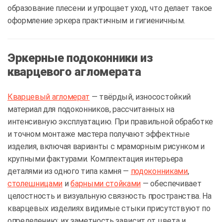
образование плесени и упрощает уход, что делает такое
оформление эркера практичным и гигиеничным.
Эркерные подоконники из
кварцевого агломерата
Кварцевый агломерат
— твёрдый, износостойкий
материал для подоконников, рассчитанных на
интенсивную эксплуатацию. При правильной обработке
и точном монтаже мастера получают эффектные
изделия, включая варианты с мраморным рисунком и
крупными фактурами. Комплектация интерьера
деталями из одного типа камня —
подоконниками
,
столешницами
и
барными стойками
— обеспечивает
целостность и визуальную связность пространства. На
кварцевых изделиях видимые стыки присутствуют по
определению; их заметность зависит от цвета и