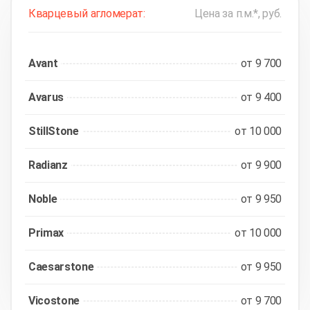
Кварцевый агломерат:
Цена за п.м.*, руб.
Avant
от 9 700
Avarus
от 9 400
StillStone
от 10 000
Radianz
от 9 900
Noble
от 9 950
Primax
от 10 000
Caesarstone
от 9 950
Vicostone
от 9 700