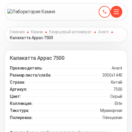
Главная
Камни
Кварцевый агломерат
Avant
Калакатта Аррас 7500
Калакатта Аррас
7500
Производитель:
Avant
Размер листа/слэба:
3050х1440
Страна:
Китай
Артикул:
7500
Цвет:
Серый
Коллекция:
Elite
Текстура:
Мраморная
Полировка:
Глянцевая