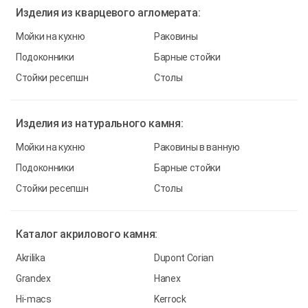
Изделия из
кварцевого агломерата:
Мойки на кухню
Раковины
Подоконники
Барные стойки
Стойки ресепшн
Столы
Изделия из
натурального камня:
Мойки на кухню
Раковины в ванную
Подоконники
Барные стойки
Стойки ресепшн
Столы
Каталог
акрилового камня:
Akrilika
Dupont Corian
Grandex
Hanex
Hi-macs
Kerrock